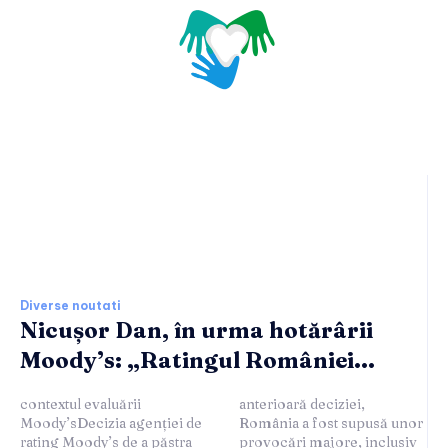
Ultimele stiri si noutati:
Diverse noutati
Nicușor Dan, în urma hotărârii
Moody’s: „Ratingul României...
contextul evaluării
anterioară deciziei,
Moody’sDecizia agenției de
România a fost supusă unor
rating Moody’s de a păstra
provocări majore, inclusiv