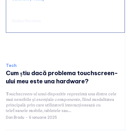
Chirurgie de urgență digestivă: ce spital alegi
și ce condiții să cauți
Badea Nicoleta
Tech
Tech
Cum știu dacă problema touchscreen-
ului meu este una hardware?
Touchscreen-ul unui dispozitiv reprezintă una dintre cele
mai sensibile și esențiale componente, fiind modalitatea
principală prin care utilizatorii interacționează cu
telefoanele mobile, tabletele sau...
Dan Bradu
-
6 ianuarie 2025