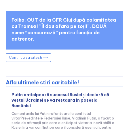
Folha, OUT de la CFR Cluj după calamitatea
cu Tromsø! ”Îi dau afară pe toți!”. DOUĂ
nume ”concurează” pentru funcția de
antrenor.
Continua sa citesti ⟶
Afla ultimele stiri caritabile!
Putin anticipează succesul Rusiei și declară că
vestul Ucrainei se va restaura în posesia
României
Comentariile lui Putin referitoare la conflictul
viitorPreședintele Federației Ruse, Vladimir Putin, a făcut o
serie de afirmații prin care a anticipat victoria inevitabilă a
Rusiei într-un conflict pe care îl consideră esențial pentru