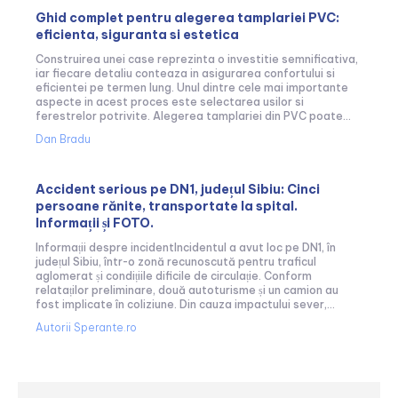
Ghid complet pentru alegerea tamplariei PVC:
eficienta, siguranta si estetica
Construirea unei case reprezinta o investitie semnificativa,
iar fiecare detaliu conteaza in asigurarea confortului si
eficientei pe termen lung. Unul dintre cele mai importante
aspecte in acest proces este selectarea usilor si
ferestrelor potrivite. Alegerea tamplariei din PVC poate...
Dan Bradu
Accident serious pe DN1, județul Sibiu: Cinci
persoane rănite, transportate la spital.
Informații și FOTO.
Informații despre incidentIncidentul a avut loc pe DN1, în
județul Sibiu, într-o zonă recunoscută pentru traficul
aglomerat și condițiile dificile de circulație. Conform
relataților preliminare, două autoturisme și un camion au
fost implicate în coliziune. Din cauza impactului sever,...
Autorii Sperante.ro