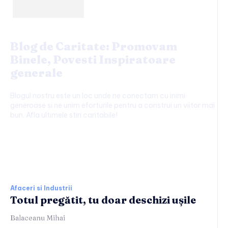
Blog de Caritate: Promovam
Binele, Povesti Inspiratoare
generale
Blogul nostru este un loc unde ne conectam cu inimi
generoase si ne unim eforturile pentru a construi un viitor mai
bun. Afla ultimele stiri caritabile!
Afaceri si Industrii:
Afaceri si Industrii
Totul pregătit, tu doar deschizi ușile
Balaceanu Mihai