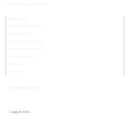
contact@sperante.ro
Categorii
Afaceri si Industrii
Agricultura
Amenajare exterior
Amenajare interior
Arta si Istorie
Auto
Beauty
Ultimele postari
Nicușor Dan, în urma hotărârii Moody’s: „Ratingul României
păstrat grație contribuțiilor instituțiilor, populației și sectorului
privat”
7 august 2026
Alertă în baza aeriană de pe care se lansează avioanele F-16