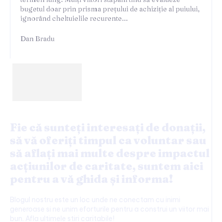
bugetul doar prin prisma prețului de achiziție al puiului,
ignorând cheltuielile recurente...
Dan Bradu
Fie că sunteți interesați de donații,
să vă oferiți timpul ca voluntar sau
să aflați mai multe despre impactul
acțiunilor de caritate, suntem aici
pentru a vă ghida și informa!
Blogul nostru este un loc unde ne conectam cu inimi
generoase si ne unim eforturile pentru a construi un viitor mai
bun. Afla ultimele stiri caritabile!