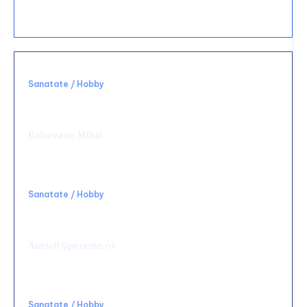
bucătărie?
Sanatate / Hobby
Alegerea unei clinici potrivite schimbă
complet experiența medicală
Balaceanu Mihai
Sanatate / Hobby
Rolul terapiei TECAR în recuperarea
medicală
Autorii Sperante.ro
Sanatate / Hobby