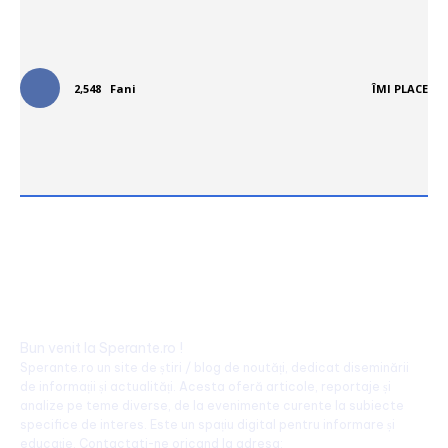
Urmareste-ne in social media:
2,548
Fani
ÎMI PLACE
Bun venit la Sperante.ro !
Sperante.ro un site de știri / blog de noutăți, dedicat diseminării
de informații și actualități. Acesta oferă articole, reportaje și
analize pe teme diverse, de la evenimente curente la subiecte
specifice de interes. Este un spațiu digital pentru informare și
educație. Contactati-ne oricand la adresa: