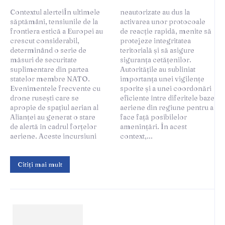
Contextul alerteiÎn ultimele
neautorizate au dus la
săptămâni, tensiunile de la
activarea unor protocoale
frontiera estică a Europei au
de reacție rapidă, menite să
crescut considerabil,
protejeze integritatea
determinând o serie de
teritorială și să asigure
măsuri de securitate
siguranța cetățenilor.
suplimentare din partea
Autoritățile au subliniat
statelor membre NATO.
importanța unei vigilențe
Evenimentele frecvente cu
sporite și a unei coordonări
drone rusești care se
eficiente între diferitele baze
apropie de spațiul aerian al
aeriene din regiune pentru a
Alianței au generat o stare
face față posibilelor
de alertă în cadrul forțelor
amenințări. În acest
aeriene. Aceste incursiuni
context,...
Citiți mai mult