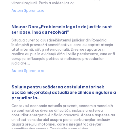
viitorul regiunii. Putin a evidențiat că...
Autorii Sperante.ro
Nicușor Dan: „Problemele legate de justiție sunt
serioase, însă au rezolvări”
Situația curentă a justițieiSistemul judiciar din România
întâmpină provocări semnificative, care au captat atenția
atât internă, cât și internațională. Diverse rapoarte și
analize au pus în evidență dificultățile persistente, cum ar fi
corupția, influențele politice și ineficiența procedurilor
judiciare....
Autorii Sperante.ro
Soluție pentru scăderea costului motorinei:
acciză micșorată și actualizare zilnică singulară a
prețurilor la…
Contextul economic actualÎn prezent, economia mondială
se confruntă cu diverse dificultăți, inclusiv creșterea
costurilor energetic și inflația crescută. Aceste aspecte au
un efect considerabil asupra pieței carburanților, inclusiv
asupra prețului motorinei, care a înregistrat creșteri
semnificative recent. Tensiunile geopolitice...