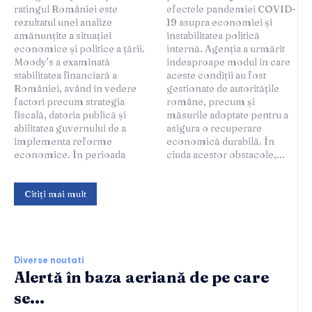
ratingul României este
efectele pandemiei COVID-
rezultatul unei analize
19 asupra economiei și
amănunțite a situației
instabilitatea politică
economice și politice a țării.
internă. Agenția a urmărit
Moody’s a examinată
îndeaproape modul în care
stabilitatea financiară a
aceste condiții au fost
României, având în vedere
gestionate de autoritățile
factori precum strategia
române, precum și
fiscală, datoria publică și
măsurile adoptate pentru a
abilitatea guvernului de a
asigura o recuperare
implementa reforme
economică durabilă. În
economice. În perioada
ciuda acestor obstacole,...
Citiți mai mult
Diverse noutati
Alertă în baza aeriană de pe care
se...