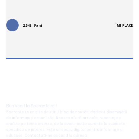
Urmareste-ne in social media:
2,548
Fani
ÎMI PLACE
Bun venit la Sperante.ro !
Sperante.ro un site de știri / blog de noutăți, dedicat diseminării
de informații și actualități. Acesta oferă articole, reportaje și
analize pe teme diverse, de la evenimente curente la subiecte
specifice de interes. Este un spațiu digital pentru informare și
educație. Contactati-ne oricand la adresa: