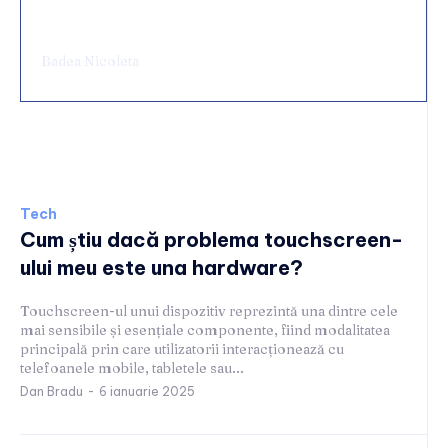
Chirurgie de urgență digestivă: ce spital alegi
și ce condiții să cauți
Badea Nicoleta
Tech
Tech
Cum știu dacă problema touchscreen-
ului meu este una hardware?
Touchscreen-ul unui dispozitiv reprezintă una dintre cele
mai sensibile și esențiale componente, fiind modalitatea
principală prin care utilizatorii interacționează cu
telefoanele mobile, tabletele sau...
Dan Bradu
-
6 ianuarie 2025