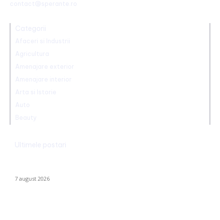
contact@sperante.ro
Categorii
Afaceri si Industrii
Agricultura
Amenajare exterior
Amenajare interior
Arta si Istorie
Auto
Beauty
Ultimele postari
Alertă în baza aeriană de pe care se lansează avioanele F-16
pentru interceptarea dronelor rusești. Exercițiu al piloților F-16.
7 august 2026
Identitatea individului care a „realizat” o declarație de iubire pe
o stâncă de pe Transfăgărășan a fost făcută publică…