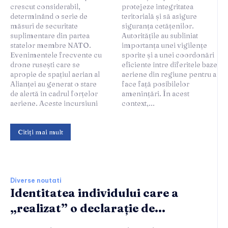
crescut considerabil,
protejeze integritatea
determinând o serie de
teritorială și să asigure
măsuri de securitate
siguranța cetățenilor.
suplimentare din partea
Autoritățile au subliniat
statelor membre NATO.
importanța unei vigilențe
Evenimentele frecvente cu
sporite și a unei coordonări
drone rusești care se
eficiente între diferitele baze
apropie de spațiul aerian al
aeriene din regiune pentru a
Alianței au generat o stare
face față posibilelor
de alertă în cadrul forțelor
amenințări. În acest
aeriene. Aceste incursiuni
context,...
Citiți mai mult
Diverse noutati
Identitatea individului care a
„realizat” o declarație de...