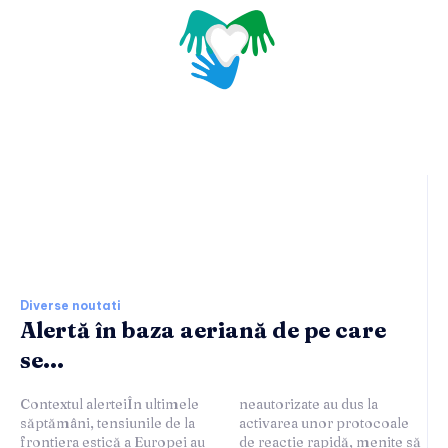
Ultimele stiri si noutati:
Diverse noutati
Alertă în baza aeriană de pe care
se...
Contextul alerteiÎn ultimele
neautorizate au dus la
săptămâni, tensiunile de la
activarea unor protocoale
frontiera estică a Europei au
de reacție rapidă, menite să