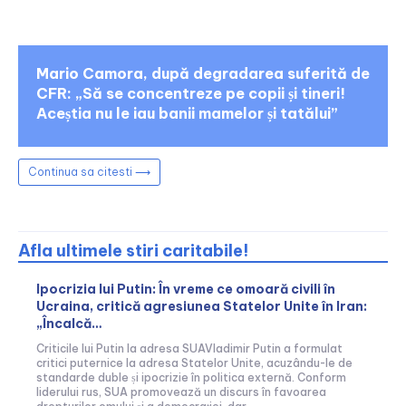
Mario Camora, după degradarea suferită de
CFR: „Să se concentreze pe copii și tineri!
Aceștia nu le iau banii mamelor și tatălui”
Continua sa citesti ⟶
Afla ultimele stiri caritabile!
Ipocrizia lui Putin: În vreme ce omoară civili în
Ucraina, critică agresiunea Statelor Unite în Iran:
„Încalcă…
Criticile lui Putin la adresa SUAVladimir Putin a formulat
critici puternice la adresa Statelor Unite, acuzându-le de
standarde duble și ipocrizie în politica externă. Conform
liderului rus, SUA promovează un discurs în favoarea