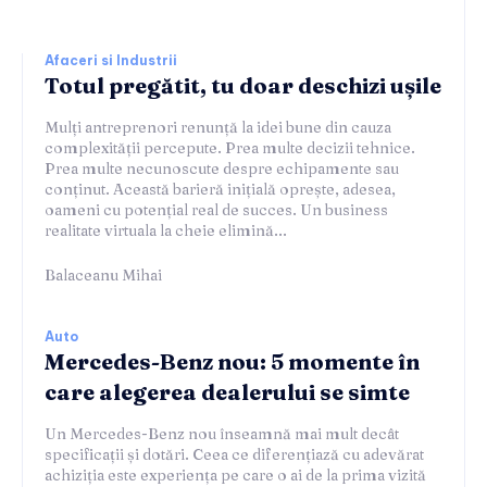
Afaceri si Industrii
Totul pregătit, tu doar deschizi ușile
Mulți antreprenori renunță la idei bune din cauza
complexității percepute. Prea multe decizii tehnice.
Prea multe necunoscute despre echipamente sau
conținut. Această barieră inițială oprește, adesea,
oameni cu potențial real de succes. Un business
realitate virtuala la cheie elimină...
Balaceanu Mihai
Auto
Mercedes-Benz nou: 5 momente în
care alegerea dealerului se simte
Un Mercedes-Benz nou înseamnă mai mult decât
specificații și dotări. Ceea ce diferențiază cu adevărat
achiziția este experiența pe care o ai de la prima vizită