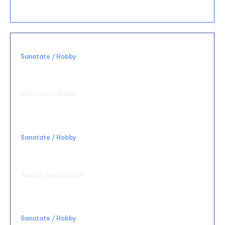
bucătărie?
Sanatate / Hobby
Alegerea unei clinici potrivite schimbă
complet experiența medicală
Balaceanu Mihai
Sanatate / Hobby
Rolul terapiei TECAR în recuperarea
medicală
Autorii Sperante.ro
Sanatate / Hobby