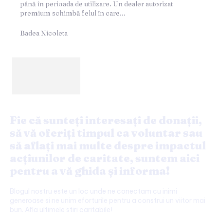
până în perioada de utilizare. Un dealer autorizat
premium schimbă felul în care...
Badea Nicoleta
Fie că sunteți interesați de donații,
să vă oferiți timpul ca voluntar sau
să aflați mai multe despre impactul
acțiunilor de caritate, suntem aici
pentru a vă ghida și informa!
Blogul nostru este un loc unde ne conectam cu inimi
generoase si ne unim eforturile pentru a construi un viitor mai
bun. Afla ultimele stiri caritabile!