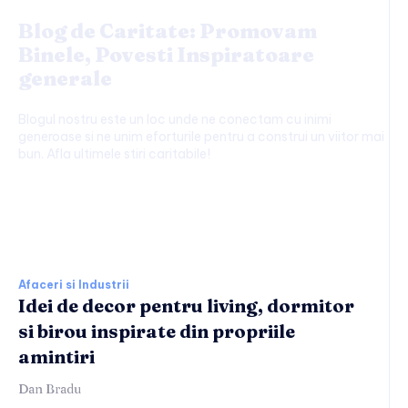
Blog de Caritate: Promovam
Binele, Povesti Inspiratoare
generale
Blogul nostru este un loc unde ne conectam cu inimi
generoase si ne unim eforturile pentru a construi un viitor mai
bun. Afla ultimele stiri caritabile!
Afaceri si Industrii:
Afaceri si Industrii
Idei de decor pentru living, dormitor
si birou inspirate din propriile
amintiri
Dan Bradu