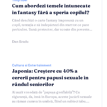
Timp liber
Cum abordezi temele întunecate
în fantasy fără a speria copilul?
Când deschizi o carte fantasy împreună cu un
copil, tentația e să îndepărtezi din start tot ce pare
periculos. Sună protector, dar scoate din poveste...
Dan Bradu
Cultura si Entertainment
Japonia: Creștere cu 40% a
cererii pentru papusi sexuale în
rândul seniorilor
Ai auzit vreodată de "papușa gonflabilă"? Cu
siguranță, da, însă în Europa, aceste jucării sexuale
au rămas cumva în umbră, fiind un subiect tabu....