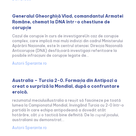
Generalul Gheorghiță Vlad, comandantul Armatei
Române, chemat la DNA într-o chestiune de
corupție
Cazul de corupție în curs de investigareUn caz de corupție
complex, care implică mai mulți indivizi din cadrul Ministerului
Apărării Naționale, este în centrul atenției. Direcția Națională
Anticorupție (DNA) desfășoară investigații referitoare la
posibile infracțiuni de corupție legate de...
Autorii Sperante.ro
Australia – Turcia 2-0. Formația din Antipozi a
creat o surpriză la Mondial, după o confruntare
eroică.
rezumatul meciuluiAustralia a reușit să fascineze pe toată
lumea la Campionatul Mondial, învingând Turcia cu 2-0 într-o
partidă în care echipa antipodeană a dovedit atât
hotărâre, cât și o tactică bine definită. De la стартul jocului,
australianii au demonstrat...
Autorii Sperante.ro