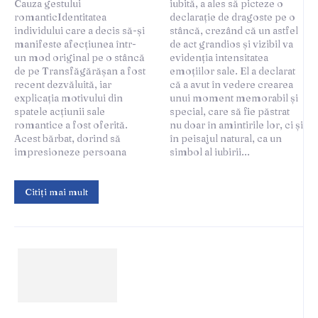
Cauza gestului
iubită, a ales să picteze o
romanticIdentitatea
declarație de dragoste pe o
individului care a decis să-și
stâncă, crezând că un astfel
manifeste afecțiunea într-
de act grandios și vizibil va
un mod original pe o stâncă
evidenția intensitatea
de pe Transfăgărășan a fost
emoțiilor sale. El a declarat
recent dezvăluită, iar
că a avut în vedere crearea
explicația motivului din
unui moment memorabil și
spatele acțiunii sale
special, care să fie păstrat
romantice a fost oferită.
nu doar în amintirile lor, ci și
Acest bărbat, dorind să
în peisajul natural, ca un
impresioneze persoana
simbol al iubirii...
Citiți mai mult