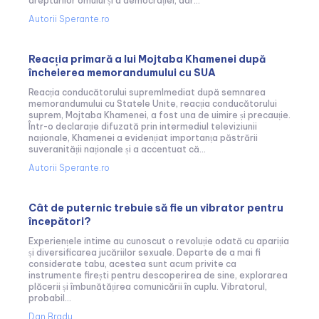
drepturilor omului și a democrației, dar...
Autorii Sperante.ro
Reacția primară a lui Mojtaba Khamenei după
încheierea memorandumului cu SUA
Reacția conducătorului supremImediat după semnarea
memorandumului cu Statele Unite, reacția conducătorului
suprem, Mojtaba Khamenei, a fost una de uimire și precauție.
Într-o declarație difuzată prin intermediul televiziunii
naționale, Khamenei a evidențiat importanța păstrării
suveranității naționale și a accentuat că...
Autorii Sperante.ro
Cât de puternic trebuie să fie un vibrator pentru
începători?
Experiențele intime au cunoscut o revoluție odată cu apariția
și diversificarea jucăriilor sexuale. Departe de a mai fi
considerate tabu, acestea sunt acum privite ca
instrumente firești pentru descoperirea de sine, explorarea
plăcerii și îmbunătățirea comunicării în cuplu. Vibratorul,
probabil...
Dan Bradu