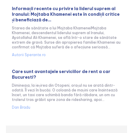
Informații recente cu privire la liderul suprem al
Iranului: Mojtaba Khamenei este în condiții critice
și beneficiază de…
Starea de sănătate a lui Mojtaba KhameneiMojtaba
Khamenei, descendentul liderului suprem al Iranului,
Ayatollahul Ali Khamenei, se află într-o stare de sănătate
extrem de gravă. Surse din apropierea familiei Khamenei au
confirmat că Mojtaba suferă de o afecțiune serioasă...
Autorii Sperante.ro
Care sunt avantajele serviciilor de rent a car
Bucuresti?
Dimineața, la ieșirea din Otopeni, orașul nu se arată dintr-
odată. Îl vezi în bucăți. O coloană de mașini care înaintează
încet, un taxi care schimbă banda fără răbdare, un om cu
trolerul tras grăbit spre zona de ridesharing, apoi...
Dan Bradu