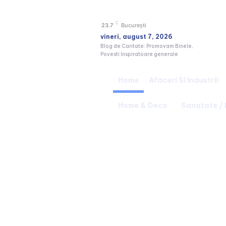
C
23.7
București
vineri, august 7, 2026
Blog de Caritate: Promovam Binele,
Povesti Inspiratoare generale
Home
Afaceri Si Industrii
Home & Deco
Sanatate /