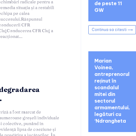
de peste 11
GW
Continua sa citesti ⟶
reacționat...
Marian
Voinea,
antreprenorul
reținut în
scandalul
 degradarea
mitei din
.
sectorul
armamentului,
legături cu
‘Ndrangheta