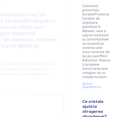
Contextul
proiectului
nteți interesați de
hotelierProiectul
hotelier de
să vă oferiți timpul ca
amploare
sau să aflați mai
planificat în
Albania, care a
spre impactul
captat interesul
r de caritate, suntem
lui Jared Kushner,
se axează pe
ru a vă ghida și
crearea unei
zone turistice de
lux pe țațai Mării
Adriatice. Acesta
este un loc unde ne conectam cu
își propune
 si ne unim eforturile pentru a
construirea unui
complex ce va
or mai bun. Afla ultimele stiri
include hoteluri...
Autorii
Sperante.ro
tainment:
Ce cristale
ajută la
atragerea
abundenței?