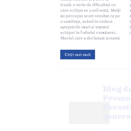
iveală o serie de dificultăți cu
plus, adversarul a reușit să
care echipa se confruntă. Mulți
valorifice punctele slabe tactice
au perceput acest rezultat ca pe
ale echipei, rezultând un
o umilință, având în vedere
rezultat dezamăgitor pentru
așteptările mari și statutul
suporterii și conducerea
echipei în fotbalul românesc.
Meciul care a declanșat această
Citiți mai mult
Blog de
Promov
Povest
genera