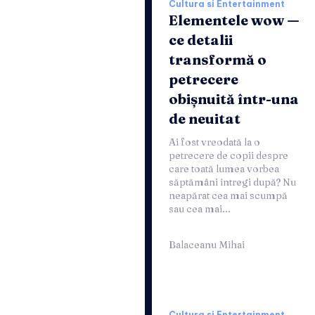
Cultura si Entertainment
Elementele wow —
ce detalii
transformă o
petrecere
obișnuită într-una
de neuitat
Ai fost vreodată la o
petrecere de copii despre
care toată lumea vorbea
săptămâni întregi după? Nu
neapărat cea mai scumpă
sau cea mai...
Balaceanu Mihai
Cultura si Entertainment