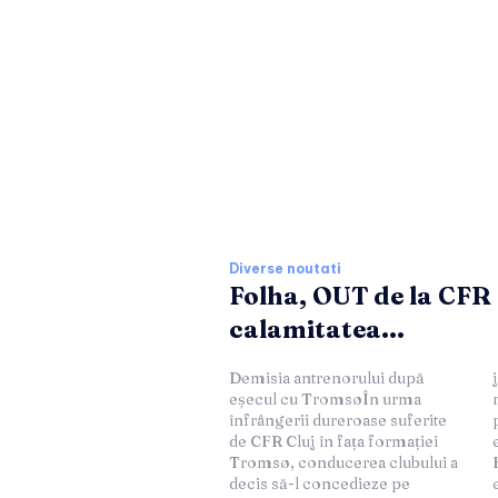
Ultimele stiri si 
Diverse noutati
Folha, OUT de la CFR
calamitatea...
Demisia antrenorului după
justificată de absența
eșecul cu TromsøÎn urma
rezultatelor favorabile și de
înfrângerii dureroase suferite
performanțele sub așteptări ale
de CFR Cluj în fața formației
echipei sub coordonarea lui
Tromsø, conducerea clubului a
Folha. Conducerea clubului a
decis să-l concedieze pe
evidențiat necesitatea unei