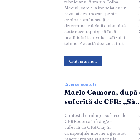
tehnicianul Antonio Folha.
schimbări radicale pentru a
Meciul, care s-a încheiat cu un
remedia situația și a restabili
rezultat dezonorant pentru
echipa pe calea
echipa românească, a
succesului.Răspunsul
determinat oficialii clubului să
conducerii CFR
acționeze rapid și să facă
ClujConducerea CFR Cluj a
modificări la nivelul staff-ului
tehnic. Această decizie a fost
Citiți mai mult
Diverse noutati
Mario Camora, după
suferită de CFR: „Să..
Contextul umilinței suferite de
criză a fost marcat de
CFRRecenta înfrângere
numeroase greșeli individuale
suferită de CFR Cluj în
și colective, punând în
competițiile interne a generat
evidență lipsa de coeziune și
reacții intense și a scos la
de pregătire a jucătorilor. În