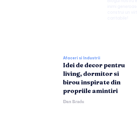
Blogul nostru 
inimi generoase
construi un viit
caritabile!
Afaceri si Industr
Afaceri si Industrii
Idei de decor pentru
living, dormitor si
birou inspirate din
propriile amintiri
Dan Bradu