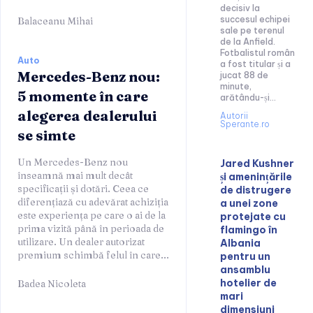
decisiv la
succesul echipei
Balaceanu Mihai
sale pe terenul
de la Anfield.
Fotbalistul român
Auto
a fost titular și a
Mercedes-Benz nou:
jucat 88 de
minute,
5 momente în care
arătându-și...
alegerea dealerului
Autorii
Sperante.ro
se simte
Un Mercedes-Benz nou
Jared Kushner
înseamnă mai mult decât
și amenințările
specificații și dotări. Ceea ce
de distrugere
diferențiază cu adevărat achiziția
a unei zone
este experiența pe care o ai de la
protejate cu
prima vizită până în perioada de
flamingo în
utilizare. Un dealer autorizat
Albania
premium schimbă felul în care...
pentru un
ansamblu
hotelier de
Badea Nicoleta
mari
dimensiuni