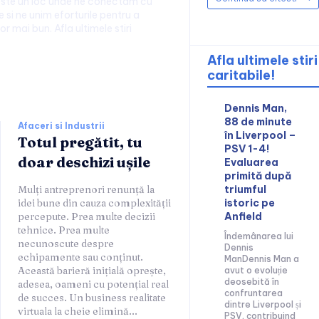
este un loc unde ne conectam cu
 si ne unim eforturile pentru a
or mai bun. Afla ultimele stiri
Afla ultimele stiri
caritabile!
ii:
Dennis Man,
88 de minute
Afaceri si Industrii
în Liverpool –
Totul pregătit, tu
PSV 1-4!
doar deschizi ușile
Evaluarea
primită după
Mulți antreprenori renunță la
triumful
idei bune din cauza complexității
istoric pe
percepute. Prea multe decizii
Anfield
tehnice. Prea multe
Îndemânarea lui
necunoscute despre
Dennis
echipamente sau conținut.
ManDennis Man a
Această barieră inițială oprește,
avut o evoluție
deosebită în
adesea, oameni cu potențial real
confruntarea
de succes. Un business realitate
dintre Liverpool și
virtuala la cheie elimină...
PSV, contribuind