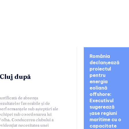
noutati:
România
declanșează
proiectul
pentru
 Cluj după
energia
eoliană
offshore:
Executivul
sugerează
șase regiuni
maritime cu o
capacitate