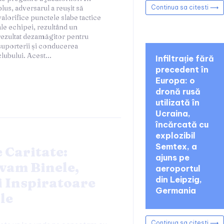
Continua sa citesti ⟶
clubului. Acest...
Infiltrație fără
precedent în
Europa: o
dronă rusă
utilizată în
Ucraina,
încărcată cu
explozibil
Semtex, a
 Caritate:
ajuns pe
am Binele,
aeroportul
din Leipzig,
i Inspiratoare
Germania
le
Continua sa citesti ⟶