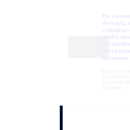
Fie că su
donații, 
voluntar 
multe de
acțiunilo
aici pent
informa!
Blogul nostru 
inimi generoase
construi un viit
caritabile!
Cultura si enter