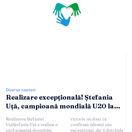
Ultimele stiri si noutati:
Diverse noutati
Realizare excepțională! Ștefania
Uță, campioană mondială U20 la...
Realizarea Ștefaniei
victorie nu doar că
UțăȘtefania Uță a realizat o
confirmă talentul său
performanță deosebită,
excepțional, dar îi deschide