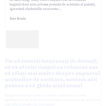
bugetul doar prin prisma prețului de achiziție al puiului,
ignorând cheltuielile recurente...
Dan Bradu
Fie că sunteți interesați de donații,
să vă oferiți timpul ca voluntar sau
să aflați mai multe despre impactul
acțiunilor de caritate, suntem aici
pentru a vă ghida și informa!
Blogul nostru este un loc unde ne conectam cu inimi
generoase si ne unim eforturile pentru a construi un viitor mai
bun. Afla ultimele stiri caritabile!