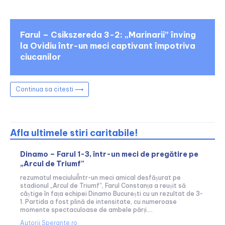
Farul – Csikszereda 3-2: „Marinarii” înving
la Ovidiu într-un meci captivant împotriva
ciucanilor
Continua sa citesti ⟶
Afla ultimele stiri caritabile!
Dinamo – Farul 1-3, într-un meci de pregătire pe
„Arcul de Triumf”
rezumatul meciuluiÎntr-un meci amical desfășurat pe
stadionul „Arcul de Triumf”, Farul Constanța a reușit să
câștige în fața echipei Dinamo București cu un rezultat de 3-
1. Partida a fost plină de intensitate, cu numeroase
momente spectaculoase de ambele părți....
Autorii Sperante.ro