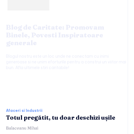
Blog de Caritate: Promovam
Binele, Povesti Inspiratoare
generale
Blogul nostru este un loc unde ne conectam cu inimi
generoase si ne unim eforturile pentru a construi un viitor mai
bun. Afla ultimele stiri caritabile!
Afaceri si Industrii:
Afaceri si Industrii
Totul pregătit, tu doar deschizi ușile
Balaceanu Mihai