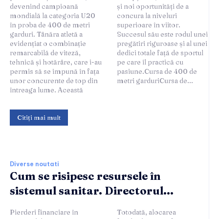
devenind campioană
și noi oportunități de a
mondială la categoria U20
concura la niveluri
în proba de 400 de metri
superioare în viitor.
garduri. Tânăra atletă a
Succesul său este rodul unei
evidențiat o combinație
pregătiri riguroase și al unei
remarcabilă de viteză,
dedici totale față de sportul
tehnică și hotărâre, care i-au
pe care îl practică cu
permis să se impună în fața
pasiune.Cursa de 400 de
unor concurente de top din
metri garduriCursa de...
întreaga lume. Această
Citiți mai mult
Diverse noutati
Cum se risipesc resursele în
sistemul sanitar. Directorul...
Pierderi financiare în
Totodată, alocarea