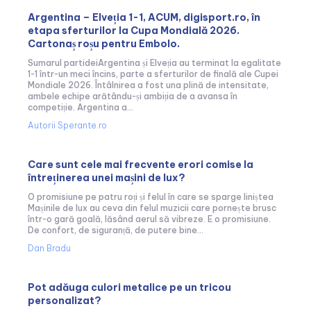
Argentina – Elveția 1-1, ACUM, digisport.ro, în
etapa sferturilor la Cupa Mondială 2026.
Cartonaș roșu pentru Embolo.
Sumarul partideiArgentina și Elveția au terminat la egalitate
1-1 într-un meci încins, parte a sferturilor de finală ale Cupei
Mondiale 2026. Întâlnirea a fost una plină de intensitate,
ambele echipe arătându-și ambiția de a avansa în
competiție. Argentina a...
Autorii Sperante.ro
Care sunt cele mai frecvente erori comise la
întreținerea unei mașini de lux?
O promisiune pe patru roți și felul în care se sparge liniștea
Mașinile de lux au ceva din felul muzicii care pornește brusc
într-o gară goală, lăsând aerul să vibreze. E o promisiune.
De confort, de siguranță, de putere bine...
Dan Bradu
Pot adăuga culori metalice pe un tricou
personalizat?