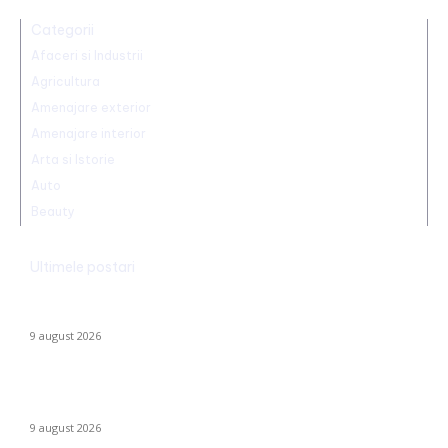
Categorii
Afaceri si Industrii
Agricultura
Amenajare exterior
Amenajare interior
Arta si Istorie
Auto
Beauty
Ultimele postari
Realizare excepțională! Ștefania Uță, campioană mondială U20
la 400 de metri obstacole
9 august 2026
Cum se risipesc resursele în sistemul sanitar. Directorul CNAS:
„Am realizat că au omis să întrebe dacă…
9 august 2026