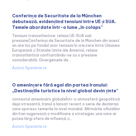
Conferința de Securitate de la München
debutează, evidențiind tensiuni între UE și SUA.
Temele abordate într-o lume „în colaps”
Tensiuni transatlantice: relația UE-SUA sub
presiuneConferința de Securitate de la München din acest
an are loc pe fondul unor tensiuni în creștere între Uniunea
Europeană și Statele Unite ale Americii, relația
transatlantică confruntându-se cu o presiune
considerabilă. Divergențele de...
Autorii Sperante.ro
O amenințare fără egal din partea Iranului:
„Destinațiile turistice la nivel global devin ținte”
contextul amenințării globaleÎntr-o atmosferă geopolitică
deja stresantă, Iranul a lansat recent o serie de declarații
care sporesc temerile la nivel mondial. Afirmările oficialilor
din Iran sugerează o modificare a strategiei, una care ar
putea lărgi sfera de influență și...
Autorii Sperante.ro