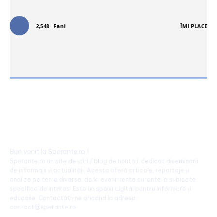
2,548
Fani
ÎMI PLACE
Bun venit la Sperante.ro !
Sperante.ro un site de știri / blog de noutăți, dedicat diseminării
de informații și actualități. Acesta oferă articole, reportaje și
analize pe teme diverse, de la evenimente curente la subiecte
specifice de interes. Este un spațiu digital pentru informare și
educație. Contactati-ne oricand la adresa:
contact@sperante.ro