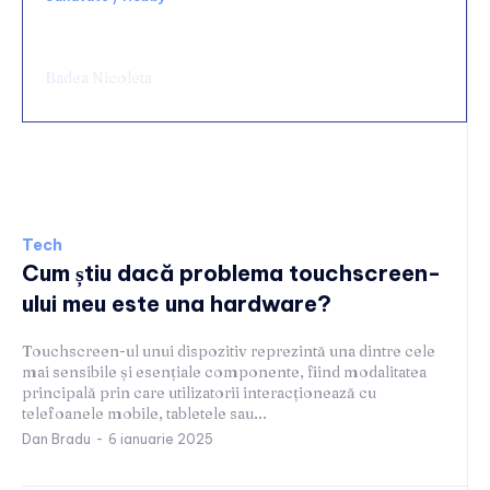
Chirurgie de urgență digestivă: ce spital alegi
și ce condiții să cauți
Badea Nicoleta
Tech
Tech
Cum știu dacă problema touchscreen-
ului meu este una hardware?
Touchscreen-ul unui dispozitiv reprezintă una dintre cele
mai sensibile și esențiale componente, fiind modalitatea
principală prin care utilizatorii interacționează cu
telefoanele mobile, tabletele sau...
Dan Bradu
-
6 ianuarie 2025