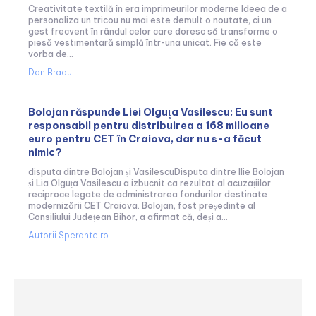
Creativitate textilă în era imprimeurilor moderne Ideea de a
personaliza un tricou nu mai este demult o noutate, ci un
gest frecvent în rândul celor care doresc să transforme o
piesă vestimentară simplă într-una unicat. Fie că este
vorba de...
Dan Bradu
Bolojan răspunde Liei Olguța Vasilescu: Eu sunt
responsabil pentru distribuirea a 168 milioane
euro pentru CET în Craiova, dar nu s-a făcut
nimic?
disputa dintre Bolojan și VasilescuDisputa dintre Ilie Bolojan
și Lia Olguța Vasilescu a izbucnit ca rezultat al acuzațiilor
reciproce legate de administrarea fondurilor destinate
modernizării CET Craiova. Bolojan, fost președinte al
Consiliului Județean Bihor, a afirmat că, deși a...
Autorii Sperante.ro
Urmareste-ne in social media: