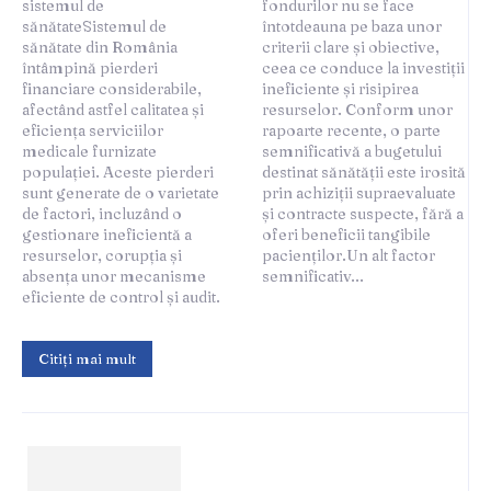
sistemul de
fondurilor nu se face
sănătateSistemul de
întotdeauna pe baza unor
sănătate din România
criterii clare și obiective,
întâmpină pierderi
ceea ce conduce la investiții
financiare considerabile,
ineficiente și risipirea
afectând astfel calitatea și
resurselor. Conform unor
eficiența serviciilor
rapoarte recente, o parte
medicale furnizate
semnificativă a bugetului
populației. Aceste pierderi
destinat sănătății este irosită
sunt generate de o varietate
prin achiziții supraevaluate
de factori, incluzând o
și contracte suspecte, fără a
gestionare ineficientă a
oferi beneficii tangibile
resurselor, corupția și
pacienților.Un alt factor
absența unor mecanisme
semnificativ...
eficiente de control și audit.
Citiți mai mult