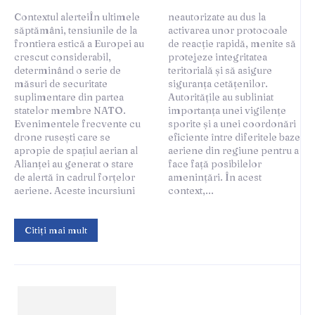
Contextul alerteiÎn ultimele
neautorizate au dus la
săptămâni, tensiunile de la
activarea unor protocoale
frontiera estică a Europei au
de reacție rapidă, menite să
crescut considerabil,
protejeze integritatea
determinând o serie de
teritorială și să asigure
măsuri de securitate
siguranța cetățenilor.
suplimentare din partea
Autoritățile au subliniat
statelor membre NATO.
importanța unei vigilențe
Evenimentele frecvente cu
sporite și a unei coordonări
drone rusești care se
eficiente între diferitele baze
apropie de spațiul aerian al
aeriene din regiune pentru a
Alianței au generat o stare
face față posibilelor
de alertă în cadrul forțelor
amenințări. În acest
aeriene. Aceste incursiuni
context,...
Citiți mai mult