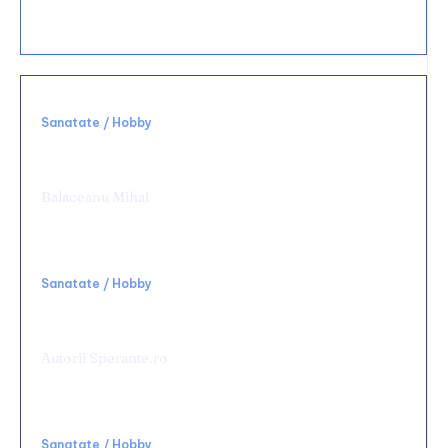
bucătărie?
Sanatate / Hobby
Alegerea unei clinici potrivite schimbă
complet experiența medicală
Balaceanu Mihai
Sanatate / Hobby
Rolul terapiei TECAR în recuperarea
medicală
Autorii Sperante.ro
Sanatate / Hobby