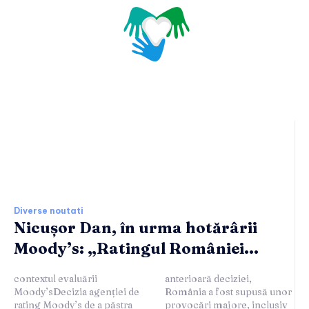
Ultimele stiri si noutati:
Diverse noutati
Nicușor Dan, în urma hotărârii
Moody’s: „Ratingul României...
contextul evaluării
anterioară deciziei,
Moody’sDecizia agenției de
România a fost supusă unor
rating Moody’s de a păstra
provocări majore, inclusiv