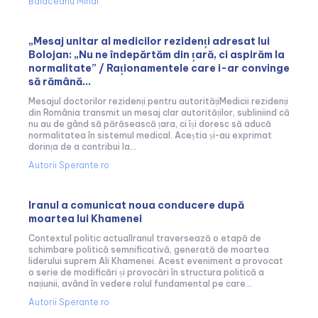
Balaceanu Mihai
„Mesaj unitar al medicilor rezidenți adresat lui
Bolojan: „Nu ne îndepărtăm din țară, ci aspirăm la
normalitate” / Raționamentele care i-ar convinge
să rămână...
Mesajul doctorilor rezidenți pentru autoritățiMedicii rezidenți
din România transmit un mesaj clar autorităților, subliniind că
nu au de gând să părăsească țara, ci își doresc să aducă
normalitatea în sistemul medical. Aceștia și-au exprimat
dorința de a contribui la...
Autorii Sperante.ro
Iranul a comunicat noua conducere după
moartea lui Khamenei
Contextul politic actualIranul traversează o etapă de
schimbare politică semnificativă, generată de moartea
liderului suprem Ali Khamenei. Acest eveniment a provocat
o serie de modificări și provocări în structura politică a
națiunii, având în vedere rolul fundamental pe care...
Autorii Sperante.ro