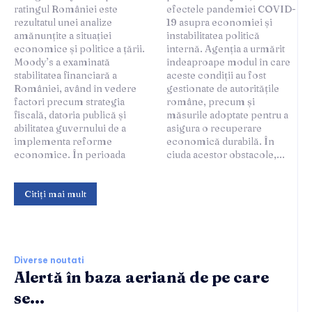
ratingul României este
efectele pandemiei COVID-
rezultatul unei analize
19 asupra economiei și
amănunțite a situației
instabilitatea politică
economice și politice a țării.
internă. Agenția a urmărit
Moody’s a examinată
îndeaproape modul în care
stabilitatea financiară a
aceste condiții au fost
României, având în vedere
gestionate de autoritățile
factori precum strategia
române, precum și
fiscală, datoria publică și
măsurile adoptate pentru a
abilitatea guvernului de a
asigura o recuperare
implementa reforme
economică durabilă. În
economice. În perioada
ciuda acestor obstacole,...
Citiți mai mult
Diverse noutati
Alertă în baza aeriană de pe care
se...