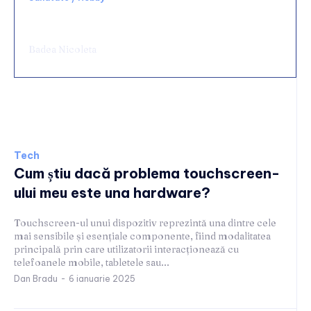
Chirurgie de urgență digestivă: ce spital alegi
și ce condiții să cauți
Badea Nicoleta
Tech
Tech
Cum știu dacă problema touchscreen-
ului meu este una hardware?
Touchscreen-ul unui dispozitiv reprezintă una dintre cele
mai sensibile și esențiale componente, fiind modalitatea
principală prin care utilizatorii interacționează cu
telefoanele mobile, tabletele sau...
Dan Bradu
-
6 ianuarie 2025