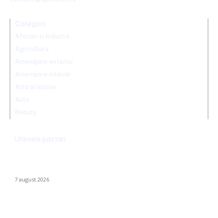
Categorii
Afaceri si Industrii
Agricultura
Amenajare exterior
Amenajare interior
Arta si Istorie
Auto
Beauty
Ultimele postari
Nicușor Dan, în urma hotărârii Moody’s: „Ratingul României
păstrat grație contribuțiilor instituțiilor, populației și sectorului
privat”
7 august 2026
Alertă în baza aeriană de pe care se lansează avioanele F-16
pentru interceptarea dronelor rusești. Exercițiu al piloților F-16.