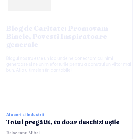
Blog de Caritate: Promovam
Binele, Povesti Inspiratoare
generale
Blogul nostru este un loc unde ne conectam cu inimi
generoase si ne unim eforturile pentru a construi un viitor mai
bun. Afla ultimele stiri caritabile!
Afaceri si Industrii:
Afaceri si Industrii
Totul pregătit, tu doar deschizi ușile
Balaceanu Mihai