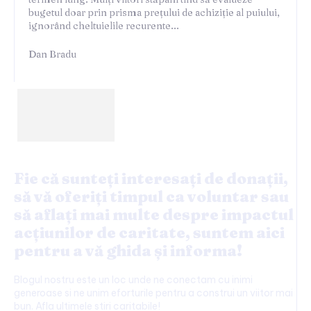
bugetul doar prin prisma prețului de achiziție al puiului,
ignorând cheltuielile recurente...
Dan Bradu
Fie că sunteți interesați de donații,
să vă oferiți timpul ca voluntar sau
să aflați mai multe despre impactul
acțiunilor de caritate, suntem aici
pentru a vă ghida și informa!
Blogul nostru este un loc unde ne conectam cu inimi
generoase si ne unim eforturile pentru a construi un viitor mai
bun. Afla ultimele stiri caritabile!