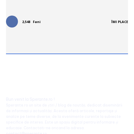
Urmareste-ne in social media:
2,548
Fani
ÎMI PLACE
Bun venit la Sperante.ro !
Sperante.ro un site de știri / blog de noutăți, dedicat diseminării
de informații și actualități. Acesta oferă articole, reportaje și
analize pe teme diverse, de la evenimente curente la subiecte
specifice de interes. Este un spațiu digital pentru informare și
educație. Contactati-ne oricand la adresa:
contact@sperante.ro