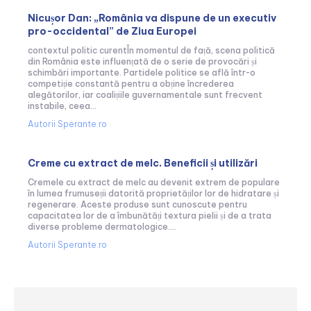
Nicușor Dan: „România va dispune de un executiv
pro-occidental” de Ziua Europei
contextul politic curentÎn momentul de față, scena politică
din România este influențată de o serie de provocări și
schimbări importante. Partidele politice se află într-o
competiție constantă pentru a obține încrederea
alegătorilor, iar coalițiile guvernamentale sunt frecvent
instabile, ceea...
Autorii Sperante.ro
Creme cu extract de melc. Beneficii și utilizări
Cremele cu extract de melc au devenit extrem de populare
în lumea frumuseții datorită proprietăților lor de hidratare și
regenerare. Aceste produse sunt cunoscute pentru
capacitatea lor de a îmbunătăți textura pielii și de a trata
diverse probleme dermatologice....
Autorii Sperante.ro