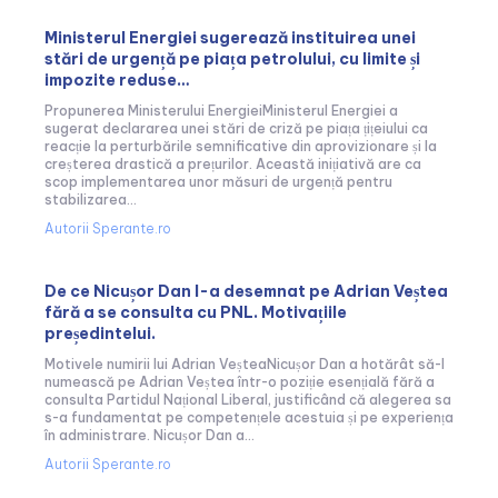
Ministerul Energiei sugerează instituirea unei
stări de urgență pe piața petrolului, cu limite și
impozite reduse…
Propunerea Ministerului EnergieiMinisterul Energiei a
sugerat declararea unei stări de criză pe piața țițeiului ca
reacție la perturbările semnificative din aprovizionare și la
creșterea drastică a prețurilor. Această inițiativă are ca
scop implementarea unor măsuri de urgență pentru
stabilizarea...
Autorii Sperante.ro
De ce Nicușor Dan l-a desemnat pe Adrian Veștea
fără a se consulta cu PNL. Motivațiile
președintelui.
Motivele numirii lui Adrian VeșteaNicușor Dan a hotărât să-l
numească pe Adrian Veștea într-o poziție esențială fără a
consulta Partidul Național Liberal, justificând că alegerea sa
s-a fundamentat pe competențele acestuia și pe experiența
în administrare. Nicușor Dan a...
Autorii Sperante.ro