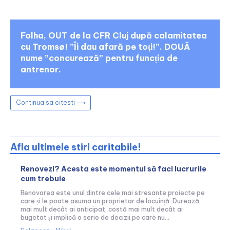
Folha, OUT de la CFR Cluj după calamitatea
cu Tromsø! ”Îi dau afară pe toți!”. DOUĂ
nume ”concurează” pentru funcția de
antrenor.
Continua sa citesti ⟶
Afla ultimele stiri caritabile!
Renovezi? Acesta este momentul să faci lucrurile
cum trebuie
Renovarea este unul dintre cele mai stresante proiecte pe
care și le poate asuma un proprietar de locuință. Durează
mai mult decât ai anticipat, costă mai mult decât ai
bugetat și implică o serie de decizii pe care nu...