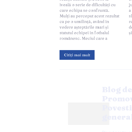
iveală o serie de dificultăți cu
jucătorilor. În plus, adversarul
care echipa se confruntă.
a reușit să valorifice punctele
Mulți au perceput acest rezultat
slabe tactice ale echipei,
ca pe o umilință, având în
rezultând un rezultat
vedere așteptările mari și
dezamăgitor pentru suporterii
statutul echipei în fotbalul
ș
românesc. Meciul care a
Citiți mai mult
Blog de
Promov
Povesti
genera