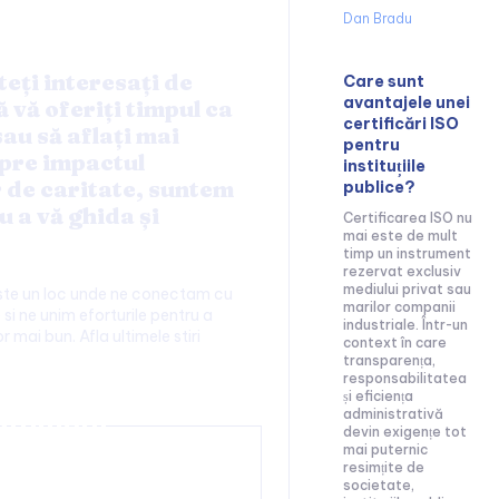
Dan Bradu
teți interesați de
Care sunt
avantajele unei
ă vă oferiți timpul ca
certificări ISO
au să aflați mai
pentru
pre impactul
instituțiile
r de caritate, suntem
publice?
u a vă ghida și
Certificarea ISO nu
mai este de mult
timp un instrument
rezervat exclusiv
mediului privat sau
este un loc unde ne conectam cu
marilor companii
 si ne unim eforturile pentru a
industriale. Într-un
or mai bun. Afla ultimele stiri
context în care
transparența,
responsabilitatea
și eficiența
administrativă
tainment:
devin exigențe tot
mai puternic
resimțite de
societate,