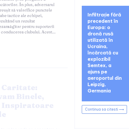
Infiltrație fără
precedent în
Europa: o
i conducerea clubului. Acest...
dronă rusă
utilizată în
Ucraina,
încărcată cu
explozibil
Semtex, a
ajuns pe
aeroportul din
Leipzig,
 Caritate:
Germania
am Binele,
 Inspiratoare
Continua sa citesti ⟶
le