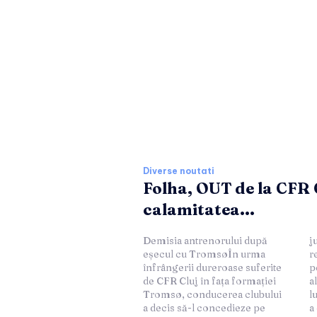
Ultimele stiri si 
Diverse noutati
Folha, OUT de la CFR 
calamitatea...
Demisia antrenorului după
justificată de absența
eșecul cu TromsøÎn urma
rezultatelor favorabile și de
înfrângerii dureroase suferite
performanțele sub așteptări
de CFR Cluj în fața formației
ale echipei sub coordonarea
Tromsø, conducerea clubului
lui Folha. Conducerea clubului
a decis să-l concedieze pe
a evidențiat necesitatea unei