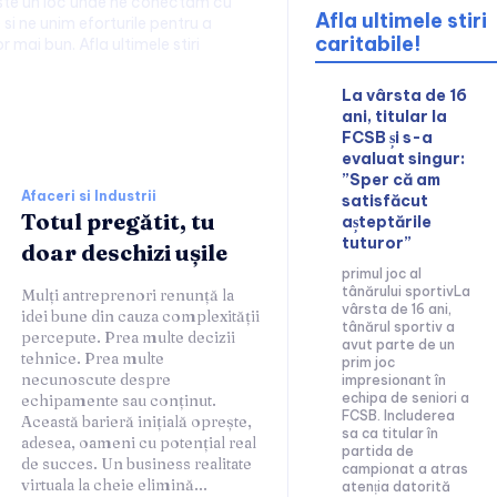
este un loc unde ne conectam cu
Afla ultimele stiri
 si ne unim eforturile pentru a
caritabile!
or mai bun. Afla ultimele stiri
La vârsta de 16
ani, titular la
ii:
FCSB și s-a
evaluat singur:
”Sper că am
Afaceri si Industrii
satisfăcut
Totul pregătit, tu
așteptările
tuturor”
doar deschizi ușile
primul joc al
tânărului sportivLa
Mulți antreprenori renunță la
vârsta de 16 ani,
idei bune din cauza complexității
tânărul sportiv a
percepute. Prea multe decizii
avut parte de un
tehnice. Prea multe
prim joc
necunoscute despre
impresionant în
echipa de seniori a
echipamente sau conținut.
FCSB. Includerea
Această barieră inițială oprește,
sa ca titular în
adesea, oameni cu potențial real
partida de
de succes. Un business realitate
campionat a atras
virtuala la cheie elimină...
atenția datorită