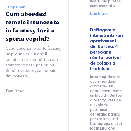
instituțiile publice
sunt chemate...
Timp liber
Cum abordezi
Dan Bradu
temele întunecate
în fantasy fără a
Deflagrație
intensă într-un
speria copilul?
apartament
din Buftea: 4
Când deschizi o carte fantasy
persoane
împreună cu un copil,
rănite, pericol
tentația e să îndepărtezi din
de colaps al
start tot ce pare periculos.
imobilului
Sună protector, dar scoate
din poveste...
Informații despre
evenimentLuni
dimineață, un
Dan Bradu
apartament dintr-
un bloc din Buftea
a fost zguduit de
o explozie
puternică,
generând panică
printre locuitori.
Deflagrația a avut
loc în jurul orei