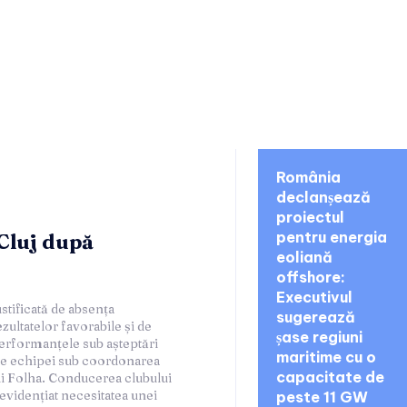
noutati:
România
declanșează
proiectul
pentru energia
Cluj după
eoliană
offshore:
Executivul
sugerează
șase regiuni
maritime cu o
capacitate de
peste 11 GW