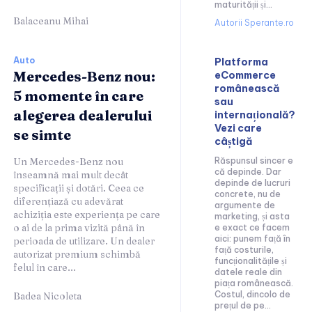
maturității și...
Balaceanu Mihai
Autorii Sperante.ro
Auto
Platforma
Mercedes-Benz nou:
eCommerce
românească
5 momente în care
sau
alegerea dealerului
internațională?
Vezi care
se simte
câștigă
Un Mercedes-Benz nou
Răspunsul sincer e
că depinde. Dar
înseamnă mai mult decât
depinde de lucruri
specificații și dotări. Ceea ce
concrete, nu de
diferențiază cu adevărat
argumente de
achiziția este experiența pe care
marketing, și asta
o ai de la prima vizită până în
e exact ce facem
aici: punem față în
perioada de utilizare. Un dealer
față costurile,
autorizat premium schimbă
funcționalitățile și
felul în care...
datele reale din
piața românească.
Costul, dincolo de
Badea Nicoleta
prețul de pe...