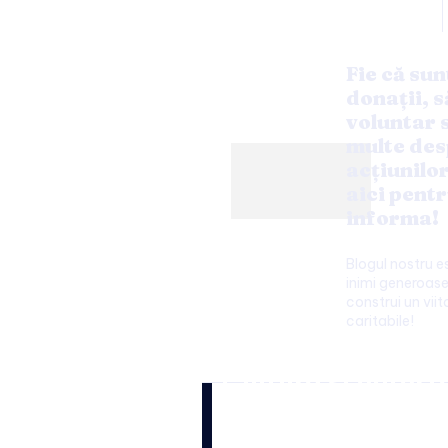
Fie că sun
donații, s
voluntar s
multe des
acțiunilo
aici pentr
informa!
Blogul nostru 
inimi generoase
construi un viit
caritabile!
Cultura si enter