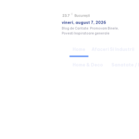
C
23.7
București
vineri, august 7, 2026
Blog de Caritate: Promovam Binele,
Povesti Inspiratoare generale
Home
Afaceri Si Industrii
Home & Deco
Sanatate /