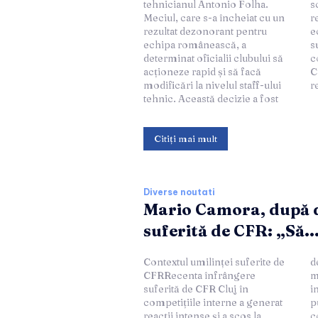
tehnicianul Antonio Folha.
schimbări radicale pentru a
Meciul, care s-a încheiat cu un
remedia situația și a restabili
rezultat dezonorant pentru
echipa pe calea
echipa românească, a
succesului.Răspunsul
determinat oficialii clubului să
conducerii CFR
acționeze rapid și să facă
ClujConducerea CFR Cluj a
modificări la nivelul staff-ului
r
tehnic. Această decizie a fost
Citiți mai mult
Diverse noutati
Mario Camora, după 
suferită de CFR: „Să..
Contextul umilinței suferite de
declanșat această criză a fost
CFRRecenta înfrângere
marcat de numeroase greșeli
suferită de CFR Cluj în
individuale și colective,
competițiile interne a generat
punând în evidență lipsa de
reacții intense și a scos la
coeziune și de pregătire a