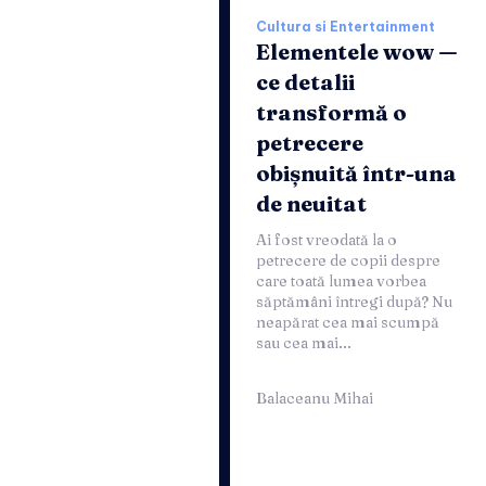
Cultura si Entertainment
Elementele wow —
ce detalii
transformă o
petrecere
obișnuită într-una
de neuitat
Ai fost vreodată la o
petrecere de copii despre
care toată lumea vorbea
săptămâni întregi după? Nu
neapărat cea mai scumpă
sau cea mai...
Balaceanu Mihai