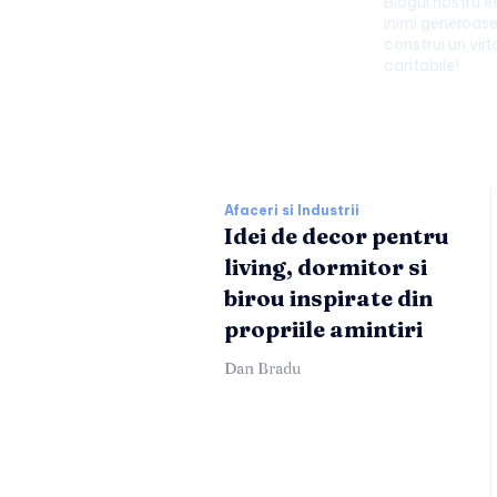
Blogul nostru 
inimi generoase
construi un viit
caritabile!
Afaceri si Industr
Afaceri si Industrii
Idei de decor pentru
living, dormitor si
birou inspirate din
propriile amintiri
Dan Bradu