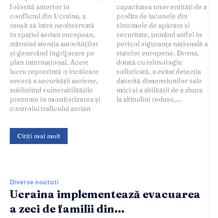
folosită anterior în
capacitatea unor entități de a
conflictul din Ucraina, a
profita de lacunele din
reușit să intre neobservată
sistemele de apărare și
în spațiul aerian european,
securitate, punând astfel în
stârnind atenția autorităților
pericol siguranța națională a
și generând îngrijorare pe
statelor europene. Drona,
plan internațional. Acest
dotată cu tehnologie
lucru reprezintă o încălcare
sofisticată, a evitat detecția
severă a securității aeriene,
datorită dimensiunilor sale
subliniind vulnerabilitățile
mici și a abilității de a zbura
prezente în monitorizarea și
la altitudini reduse,...
controlul traficului aerian
Citiți mai mult
Diverse noutati
Ucraina implementează evacuarea
a zeci de familii din...