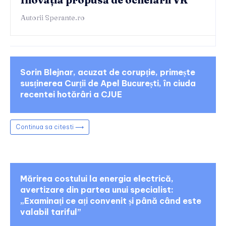
Autorii Sperante.ro
Sorin Blejnar, acuzat de corupție, primește
susținerea Curții de Apel București, în ciuda
recentei hotărâri a CJUE
Continua sa citesti ⟶
Mărirea costului la energia electrică,
avertizare din partea unui specialist:
„Examinați ce ați convenit și până când este
valabil tariful”