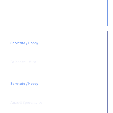
15 decembrie 2025
Ce materiale sunt cele mai durabile pentru
bucătărie?
Sanatate / Hobby
Alegerea unei clinici potrivite schimbă
complet experiența medicală
Balaceanu Mihai
Sanatate / Hobby
Rolul terapiei TECAR în recuperarea
medicală
Autorii Sperante.ro