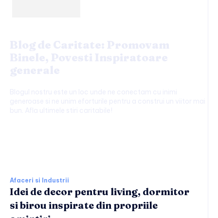
Blog de Caritate: Promovam
Binele, Povesti Inspiratoare
generale
Blogul nostru este un loc unde ne conectam cu inimi
generoase si ne unim eforturile pentru a construi un viitor mai
bun. Afla ultimele stiri caritabile!
Afaceri si Industrii:
Afaceri si Industrii
Idei de decor pentru living, dormitor
si birou inspirate din propriile