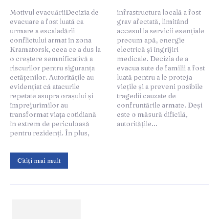
Motivul evacuăriiDecizia de
infrastructura locală a fost
evacuare a fost luată ca
grav afectată, limitând
urmare a escaladării
accesul la servicii esențiale
conflictului armat în zona
precum apă, energie
Kramatorsk, ceea ce a dus la
electrică și îngrijiri
o creștere semnificativă a
medicale. Decizia de a
riscurilor pentru siguranța
evacua sute de familii a fost
cetățenilor. Autoritățile au
luată pentru a le proteja
evidențiat că atacurile
viețile și a preveni posibile
repetate asupra orașului și
tragedii cauzate de
împrejurimilor au
confruntările armate. Deși
transformat viața cotidiană
este o măsură dificilă,
în extrem de periculoasă
autoritățile...
pentru rezidenți. În plus,
Citiți mai mult