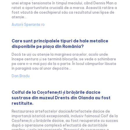
unei etape tensionate în timpul meciului, când Dennis Man a
ratat o oportunitate crucială de a marca. Această ratăre a
fost văzută de coechipierul său ca rezultatul unei lipse de
atenție...
Autorii Sperante.ro
Care sunt principalele tipuri de hale metalice
disponibile pe piața din România?
Dacă te uiți cu atenție la marginea orașelor, acolo unde
începe centura și se termină blocurile, se vede o schimbare
pe care n-o mai poți da la o parte. În locul câmpurilor lăsate
în paragină sau al unor depozite...
Dan Bradu
Coiful de la Coțofenești și brățările dacice
sustrase din muzeul Drents din Olanda au fost
restituite.
Restaurarea artefactelor daciceArtefactele dacice de
importanță istorică excepțională, inclusiv faimosul Coif de la
Coțofenești și brățările dacice, au fost recuperate cu succes
după o operațiune complexă efectuată de autoritățile
române și cele internaționale. Procesul de recuperare a