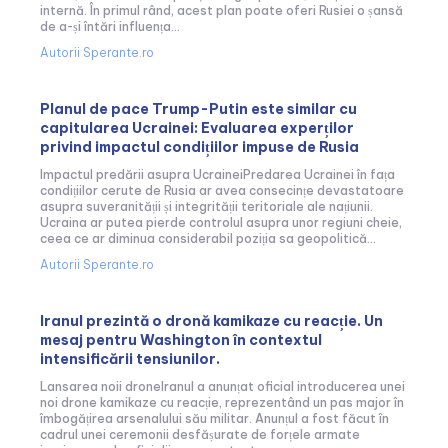
internă. În primul rând, acest plan poate oferi Rusiei o șansă
de a-și întări influența...
Autorii Sperante.ro
Planul de pace Trump-Putin este similar cu
capitularea Ucrainei: Evaluarea experților
privind impactul condițiilor impuse de Rusia
Impactul predării asupra UcraineiPredarea Ucrainei în fața
condițiilor cerute de Rusia ar avea consecințe devastatoare
asupra suveranității și integrității teritoriale ale națiunii.
Ucraina ar putea pierde controlul asupra unor regiuni cheie,
ceea ce ar diminua considerabil poziția sa geopolitică...
Autorii Sperante.ro
Iranul prezintă o dronă kamikaze cu reacție. Un
mesaj pentru Washington în contextul
intensificării tensiunilor.
Lansarea noii droneIranul a anunțat oficial introducerea unei
noi drone kamikaze cu reacție, reprezentând un pas major în
îmbogățirea arsenalului său militar. Anunțul a fost făcut în
cadrul unei ceremonii desfășurate de forțele armate