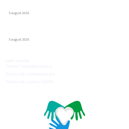
Ucraina, încărcată cu explozibil Semtex, a ajuns pe aeroportul
din Leipzig, Germania
5 august 2026
Ucraina implementează evacuarea a zeci de familii din
Kramatorsk: „Este o alegere complicată, dar esențială”
5 august 2026
Link-uri utile
Contact www.Sperante.ro
Politică de confidențialitate
Politica de cookies (GDPR)