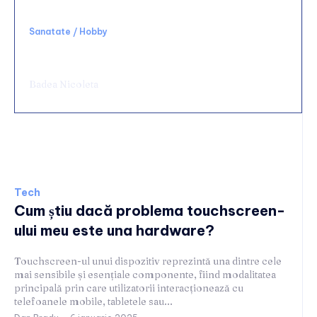
Sanatate / Hobby
Chirurgie de urgență digestivă: ce spital alegi
și ce condiții să cauți
Badea Nicoleta
Tech
Tech
Cum știu dacă problema touchscreen-
ului meu este una hardware?
Touchscreen-ul unui dispozitiv reprezintă una dintre cele
mai sensibile și esențiale componente, fiind modalitatea
principală prin care utilizatorii interacționează cu
telefoanele mobile, tabletele sau...