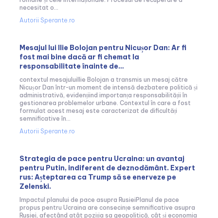
necesitat o...
Autorii Sperante.ro
Mesajul lui Ilie Bolojan pentru Nicușor Dan: Ar fi
fost mai bine dacă ar fi chemat la
responsabilitate înainte de…
contextul mesajuluiIlie Bolojan a transmis un mesaj către
Nicușor Dan într-un moment de intensă dezbatere politică și
administrativă, evidențiind importanța responsabilității în
gestionarea problemelor urbane. Contextul în care a fost
formulat acest mesaj este caracterizat de dificultăți
semnificative în...
Autorii Sperante.ro
Strategia de pace pentru Ucraina: un avantaj
pentru Putin, indiferent de deznodământ. Expert
rus: Așteptarea ca Trump să se enerveze pe
Zelenski.
Impactul planului de pace asupra RusieiPlanul de pace
propus pentru Ucraina are consecințe semnificative asupra
Rusiei, afectând atât poziția sa geopolitică, cât și economia