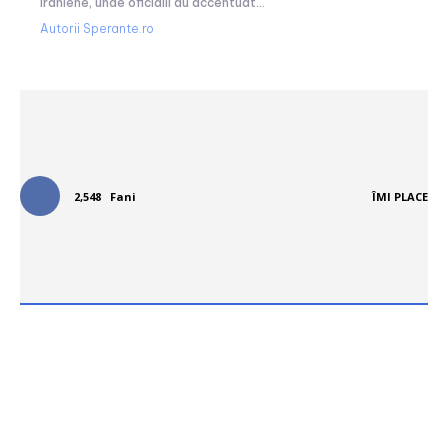
iraniene, unde oficialii au accentuat...
Autorii Sperante.ro
Urmareste-ne in social media:
2,548
Fani
ÎMI PLACE