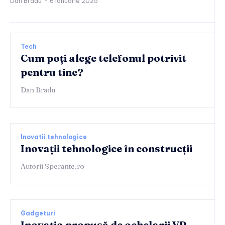
Dan Bradu
-
6 ianuarie 2025
Tech
Cum poți alege telefonul potrivit
pentru tine?
Dan Bradu
Inovatii tehnologice
Inovații tehnologice în construcții
Autorii Sperante.ro
Gadgeturi
Inovația propusă de ochelarii VR