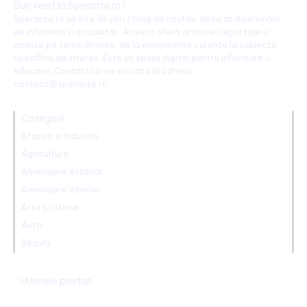
Bun venit la Sperante.ro !
Sperante.ro un site de știri / blog de noutăți, dedicat diseminării
de informații și actualități. Acesta oferă articole, reportaje și
analize pe teme diverse, de la evenimente curente la subiecte
specifice de interes. Este un spațiu digital pentru informare și
educație. Contactati-ne oricand la adresa:
contact@sperante.ro
Categorii
Afaceri si Industrii
Agricultura
Amenajare exterior
Amenajare interior
Arta si Istorie
Auto
Beauty
Ultimele postari
Infiltrație fără precedent în Europa: o dronă rusă utilizată în