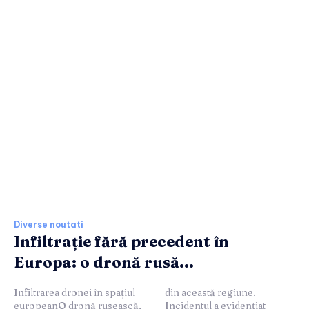
Ultimele stiri si noutati:
Diverse noutati
Infiltrație fără precedent în
Europa: o dronă rusă...
Infiltrarea dronei în spațiul
din această regiune.
europeanO dronă rusească,
Incidentul a evidențiat