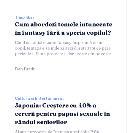
Timp liber
Cum abordezi temele întunecate
în fantasy fără a speria copilul?
Când deschizi o carte fantasy împreună cu un
copil, tentația e să îndepărtezi din start tot ce pare
periculos. Sună protector, dar scoate din poveste...
Dan Bradu
Cultura si Entertainment
Japonia: Creștere cu 40% a
cererii pentru papusi sexuale în
rândul seniorilor
Ai auzit vreodată de "papușa gonflabilă"? Cu