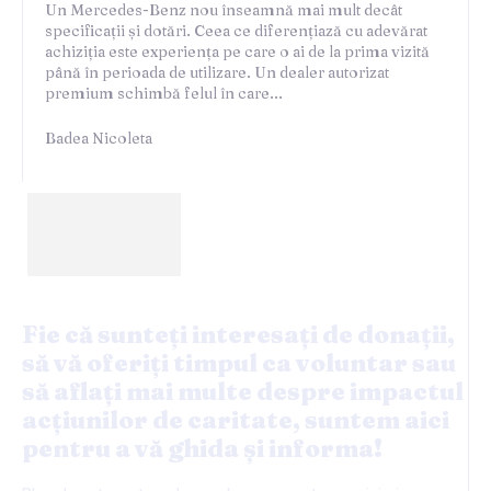
Un Mercedes-Benz nou înseamnă mai mult decât
specificații și dotări. Ceea ce diferențiază cu adevărat
achiziția este experiența pe care o ai de la prima vizită
până în perioada de utilizare. Un dealer autorizat
premium schimbă felul în care...
Badea Nicoleta
Fie că sunteți interesați de donații,
să vă oferiți timpul ca voluntar sau
să aflați mai multe despre impactul
acțiunilor de caritate, suntem aici
pentru a vă ghida și informa!