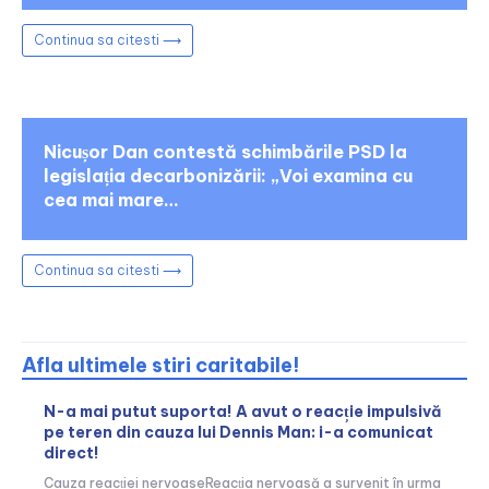
Continua sa citesti ⟶
Nicușor Dan contestă schimbările PSD la
legislația decarbonizării: „Voi examina cu
cea mai mare…
Continua sa citesti ⟶
Afla ultimele stiri caritabile!
N-a mai putut suporta! A avut o reacție impulsivă
pe teren din cauza lui Dennis Man: i-a comunicat
direct!
Cauza reacției nervoaseReacția nervoasă a survenit în urma