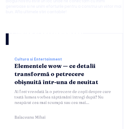
Blogul nostru este un loc unde ne conectam cu inimi
generoase si ne unim eforturile pentru a construi un viitor mai
bun. Afla ultimele stiri caritabile!
Cultura si entertainment:
Cultura si Entertainment
Elementele wow — ce detalii
transformă o petrecere
obișnuită într-una de neuitat
Ai fost vreodată la o petrecere de copii despre care
toată lumea vorbea săptămâni întregi după? Nu
neapărat cea mai scumpă sau cea mai...
Balaceanu Mihai