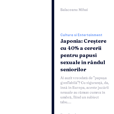
Balaceanu Mihai
Cultura si Entertainment
Japonia: Creștere
cu 40% a cererii
pentru papusi
sexuale în rândul
seniorilor
Ai auzit vreodată de "papușa
gonflabilă"? Cu siguranță, da,
însă în Europa, aceste jucării
sexuale au rămas cumva în
umbră, fiind un subiect
tabu....