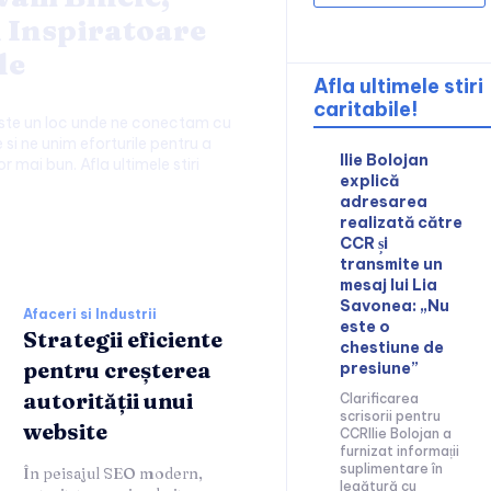
i Inspiratoare
le
Afla ultimele stiri
caritabile!
este un loc unde ne conectam cu
 si ne unim eforturile pentru a
Ilie Bolojan
or mai bun. Afla ultimele stiri
explică
adresarea
realizată către
ii:
CCR și
transmite un
mesaj lui Lia
Savonea: „Nu
Afaceri si Industrii
este o
Strategii eficiente
chestiune de
pentru creșterea
presiune”
autorității unui
Clarificarea
scrisorii pentru
website
CCRIlie Bolojan a
furnizat informații
suplimentare în
În peisajul SEO modern,
legătură cu