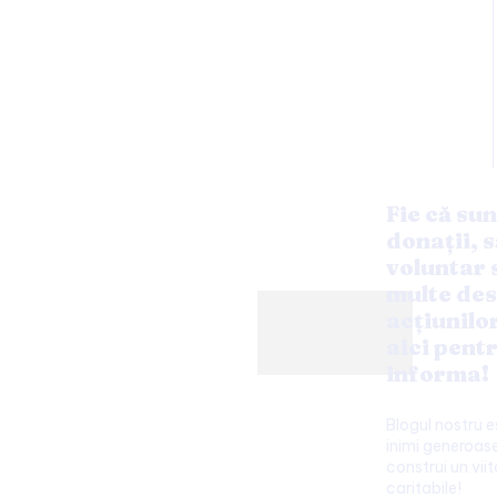
Fie că sun
donații, s
voluntar 
multe des
acțiunilo
aici pentr
informa!
Blogul nostru 
inimi generoase
construi un viit
caritabile!