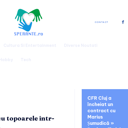
CONTACT
Cultura Si Entertainment
Diverse Noutati
 Hobby
Tech
noutati:
CFR Cluj a
încheiat un
contract cu
Marius
u topoarele într-
Șumudică »
.