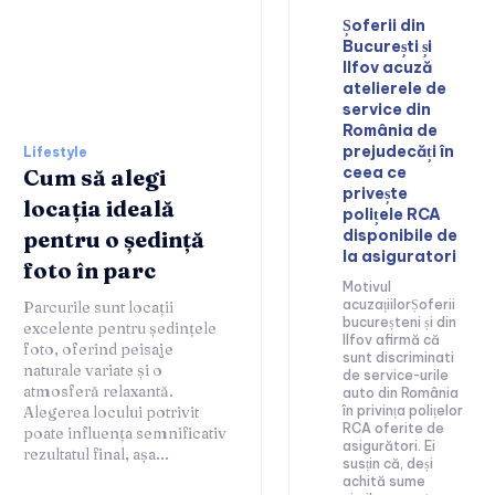
Șoferii din
București și
Ilfov acuză
atelierele de
service din
România de
prejudecăți în
Lifestyle
ceea ce
Cum să alegi
privește
locația ideală
polițele RCA
pentru o ședință
disponibile de
la asiguratori
foto în parc
Motivul
acuzațiilorȘoferii
Parcurile sunt locații
bucureșteni și din
excelente pentru ședințele
Ilfov afirmă că
foto, oferind peisaje
sunt discriminati
naturale variate și o
de service-urile
atmosferă relaxantă.
auto din România
Alegerea locului potrivit
în privința polițelor
RCA oferite de
poate influența semnificativ
asigurători. Ei
rezultatul final, așa...
susțin că, deși
achită sume