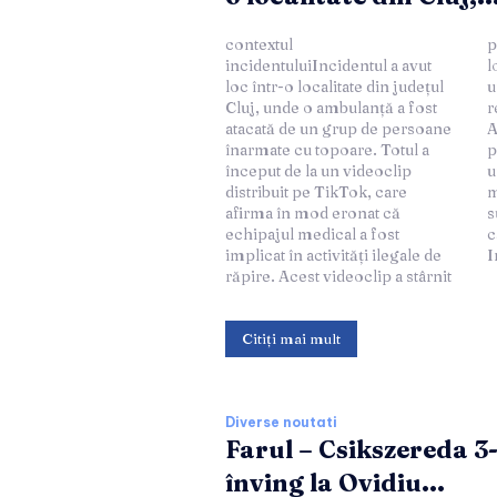
contextul
panică și furie în rândul
incidentuluiIncidentul a avut
locuitorilor, determinându-i pe
loc într-o localitate din județul
unii dintre aceștia să
Cluj, unde o ambulanță a fost
reacționeze violent.
atacată de un grup de persoane
Ambulanța se afla în zonă
înarmate cu topoare. Totul a
pentru a răspunde la un apel de
început de la un videoclip
urgență, iar personalul
distribuit pe TikTok, care
medical a fost luat prin
afirma în mod eronat că
surprindere de agresivitatea cu
echipajul medical a fost
care au fost confruntați.
implicat în activități ilegale de
I
răpire. Acest videoclip a stârnit
Citiți mai mult
Diverse noutati
Farul – Csikszereda 3
înving la Ovidiu...