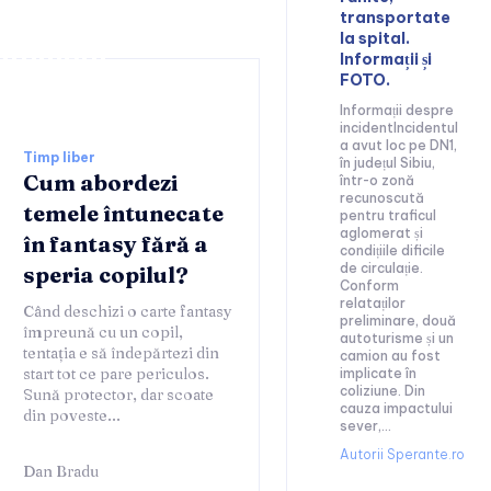
transportate
la spital.
tainment:
Informații și
FOTO.
Informații despre
incidentIncidentul
a avut loc pe DN1,
Timp liber
în județul Sibiu,
Cum abordezi
într-o zonă
recunoscută
temele întunecate
pentru traficul
aglomerat și
în fantasy fără a
condițiile dificile
de circulație.
speria copilul?
Conform
relataților
Când deschizi o carte fantasy
preliminare, două
împreună cu un copil,
autoturisme și un
tentația e să îndepărtezi din
camion au fost
start tot ce pare periculos.
implicate în
coliziune. Din
Sună protector, dar scoate
cauza impactului
din poveste...
sever,...
Autorii Sperante.ro
Dan Bradu