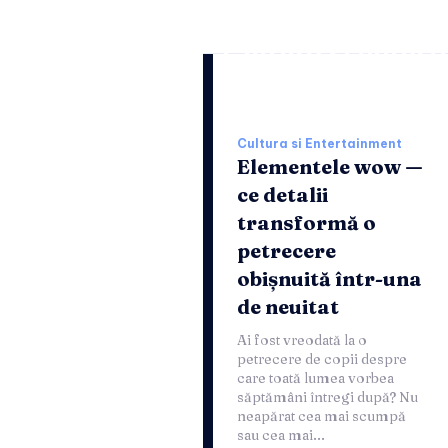
Cultura si enter
Cultura si Entertainment
Elementele wow —
ce detalii
transformă o
petrecere
obișnuită într-una
de neuitat
Ai fost vreodată la o
petrecere de copii despre
care toată lumea vorbea
săptămâni întregi după? Nu
neapărat cea mai scumpă
sau cea mai...