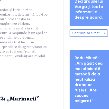
Declarațiile lui
Varga și toate
informațiile
despre acord.
Continua sa citesti ⟶
ncidentul evidențiază modul...
Radu Miruță:
„Am găsit cea
mai eficientă
metodă de a
neutraliza
dronelor
rusești. Are
succes
-2: „Marinarii”
asigurat”