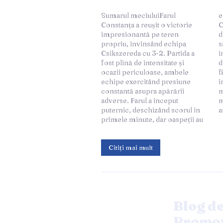
Sumarul meciuluiFarul
egalat rapid. Deși echipa din
Constanța a reușit o victorie
Csikszereda a avut momente
impresionantă pe teren
de dominare, gazdele au reușit
propriu, învinsând echipa
să preia din nou conducerea
Csikszereda cu 3-2. Partida a
înainte de pauză. Repriza a
fost plină de intensitate și
doua a fost la fel de disputată,
ocazii periculoase, ambele
fiecare echipă încercând să își
echipe exercitând presiune
impună stilul de joc. Farul a
constantă asupra apărării
marcat golul decisiv în ultimele
adverse. Farul a început
minute ale meciului,
puternic, deschizând scorul în
a
primele minute, dar oaspeții au
Citiți mai mult
Blog de
Promov