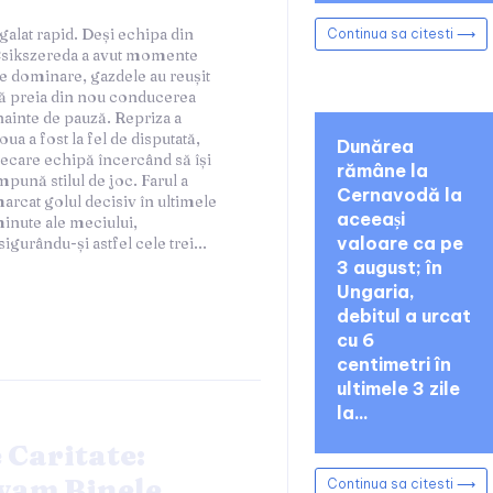
Continua sa citesti ⟶
Dunărea
rămâne la
Cernavodă la
aceeași
valoare ca pe
sigurându-și astfel cele trei...
3 august; în
Ungaria,
debitul a urcat
cu 6
centimetri în
ultimele 3 zile
la...
 Caritate:
am Binele,
Continua sa citesti ⟶