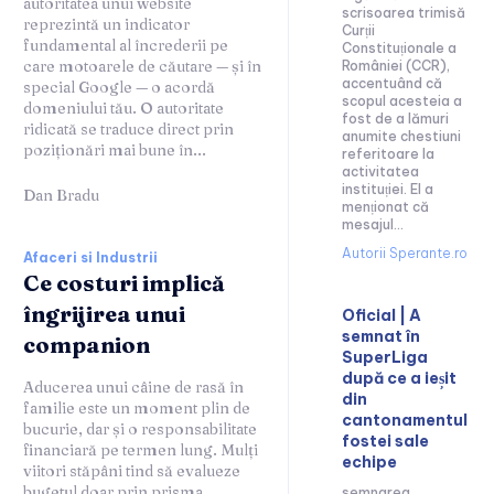
autoritatea unui website
scrisoarea trimisă
reprezintă un indicator
Curții
fundamental al încrederii pe
Constituționale a
care motoarele de căutare — și în
României (CCR),
accentuând că
special Google — o acordă
scopul acesteia a
domeniului tău. O autoritate
fost de a lămuri
ridicată se traduce direct prin
anumite chestiuni
poziționări mai bune în...
referitoare la
activitatea
instituției. El a
Dan Bradu
menționat că
mesajul...
Autorii Sperante.ro
Afaceri si Industrii
Ce costuri implică
îngrijirea unui
Oficial | A
semnat în
companion
SuperLiga
după ce a ieșit
Aducerea unui câine de rasă în
din
familie este un moment plin de
cantonamentul
bucurie, dar și o responsabilitate
fostei sale
financiară pe termen lung. Mulți
echipe
viitori stăpâni tind să evalueze
bugetul doar prin prisma
semnarea