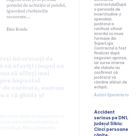
contractuluiDupă
prețului de achiziție al puiului,
o perioadă de
ignorând cheltuielile
incertitudine și
recurente...
speculații,
jucătorul a
Dan Bradu
ratificat oficial
acordul cu noua
formație din
SuperLiga.
Contractul a fost
finalizat după
teți interesați de
negocieri aprinse,
iar surse interne
ă vă oferiți timpul ca
ale clubului au
sau să aflați mai
confirmat că
jucătorul va
pre impactul
rămâne alături de
r de caritate, suntem
echipă...
u a vă ghida și
Autorii Sperante.ro
Accident
este un loc unde ne conectam cu
serious pe DN1,
 si ne unim eforturile pentru a
județul Sibiu:
or mai bun. Afla ultimele stiri
Cinci persoane
rănite,