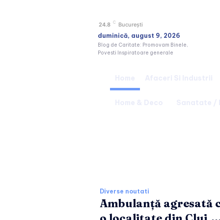
C
24.8
București
duminică, august 9, 2026
Blog de Caritate: Promovam Binele,
Povesti Inspiratoare generale
Home
Afaceri Si Industrii
Home & Deco
Sanatate /
Ultimele stiri si 
Diverse noutati
Ambulanță agresată c
o localitate din Cluj,..