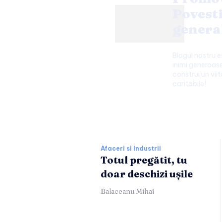
Povest
genera
Blogul nostru 
inimi generoase
construi un viit
caritabile!
Afaceri si Industr
Afaceri si Industrii
Totul pregătit, tu
doar deschizi ușile
Balaceanu Mihai