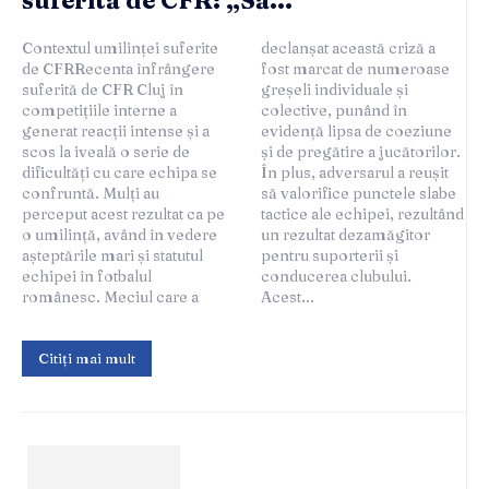
Contextul umilinței suferite
declanșat această criză a
de CFRRecenta înfrângere
fost marcat de numeroase
suferită de CFR Cluj în
greșeli individuale și
competițiile interne a
colective, punând în
generat reacții intense și a
evidență lipsa de coeziune
scos la iveală o serie de
și de pregătire a jucătorilor.
dificultăți cu care echipa se
În plus, adversarul a reușit
confruntă. Mulți au
să valorifice punctele slabe
perceput acest rezultat ca pe
tactice ale echipei, rezultând
o umilință, având în vedere
un rezultat dezamăgitor
așteptările mari și statutul
pentru suporterii și
echipei în fotbalul
conducerea clubului.
românesc. Meciul care a
Acest...
Citiți mai mult