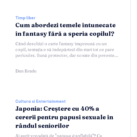
Timp liber
Cum abordezi temele întunecate
în fantasy fără a speria copilul?
Când deschizi o carte fantasy împreună cu un
copil, tentația e să îndepărtezi din start tot ce pare
periculos. Sună protector, dar scoate din poveste...
Dan Bradu
Cultura si Entertainment
Japonia: Creștere cu 40% a
cererii pentru papusi sexuale în
rândul seniorilor
Ai auzit vreodată de "papușa gonflabilă"? Cu