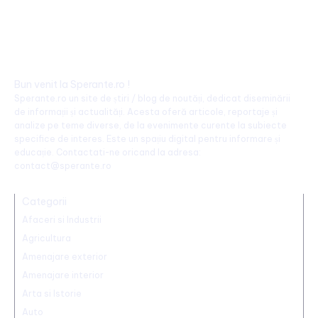
Bun venit la Sperante.ro !
Sperante.ro un site de știri / blog de noutăți, dedicat diseminării
de informații și actualități. Acesta oferă articole, reportaje și
analize pe teme diverse, de la evenimente curente la subiecte
specifice de interes. Este un spațiu digital pentru informare și
educație. Contactati-ne oricand la adresa:
contact@sperante.ro
Categorii
Afaceri si Industrii
Agricultura
Amenajare exterior
Amenajare interior
Arta si Istorie
Auto