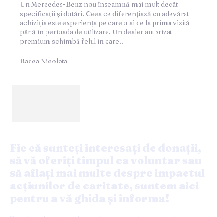
Un Mercedes-Benz nou înseamnă mai mult decât
specificații și dotări. Ceea ce diferențiază cu adevărat
achiziția este experiența pe care o ai de la prima vizită
până în perioada de utilizare. Un dealer autorizat
premium schimbă felul în care...
Badea Nicoleta
Fie că sunteți interesați de donații,
să vă oferiți timpul ca voluntar sau
să aflați mai multe despre impactul
acțiunilor de caritate, suntem aici
pentru a vă ghida și informa!