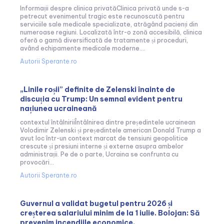
Informații despre clinica privatăClinica privată unde s-a
petrecut evenimentul tragic este recunoscută pentru
serviciile sale medicale specializate, atrăgând pacienți din
numeroase regiuni. Localizată într-o zonă accesibilă, clinica
oferă o gamă diversificată de tratamente și proceduri,
având echipamente medicale moderne....
Autorii Sperante.ro
„Linile roșii” definite de Zelenski înainte de
discuția cu Trump: Un semnal evident pentru
națiunea ucraineană
contextul întâlniriiÎntâlnirea dintre președintele ucrainean
Volodimir Zelenski și președintele american Donald Trump a
avut loc într-un context marcat de tensiuni geopolitice
crescute și presiuni interne și externe asupra ambelor
administrații. Pe de o parte, Ucraina se confrunta cu
provocări...
Autorii Sperante.ro
Guvernul a validat bugetul pentru 2026 și
creșterea salariului minim de la 1 iulie. Bolojan: Să
prevenim incendiile economice.