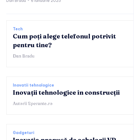
Dan Bradu
-
6 ianuarie 2025
Tech
Cum poți alege telefonul potrivit
pentru tine?
Dan Bradu
Inovatii tehnologice
Inovații tehnologice în construcții
Autorii Sperante.ro
Gadgeturi
Inovația propusă de ochelarii VR