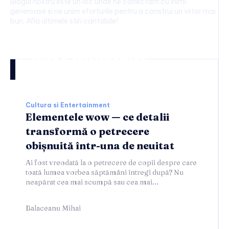
Blogul nostru este un loc unde ne conectam cu inimi
generoase si ne unim eforturile pentru a construi un viitor mai
bun. Afla ultimele stiri caritabile!
Cultura si entertainment:
Cultura si Entertainment
Elementele wow — ce detalii
transformă o petrecere
obișnuită într-una de neuitat
Ai fost vreodată la o petrecere de copii despre care
toată lumea vorbea săptămâni întregi după? Nu
neapărat cea mai scumpă sau cea mai...
Balaceanu Mihai