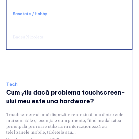
Sanatate / Hobby
Chirurgie de urgență digestivă: ce spital alegi
și ce condiții să cauți
Badea Nicoleta
Tech
Tech
Cum știu dacă problema touchscreen-
ului meu este una hardware?
Touchscreen-ul unui dispozitiv reprezintă una dintre cele
mai sensibile și esențiale componente, fiind modalitatea
principală prin care utilizatorii interacționează cu
telefoanele mobile, tabletele sau...