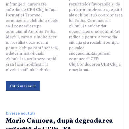
înfrângerii dureroase
rezultatelor favorabile și de
suferite de CFR Cluj în fața
performanțele sub așteptări
formației Tromsø,
ale echipei sub coordonarea
conducerea clubului a decis
lui Folha. Conducerea
să-l concedieze pe
clubului a evidențiat
tehnicianul Antonio Folha.
necesitatea unei schimbări
Meciul, care s-a încheiat cu
radicale pentru a remedia
un rezultat dezonorant
situația și a restabili echipa
pentru echipa românească,
pe calea
a determinat oficialii
succesului.Răspunsul
clubului să acționeze rapid
conducerii CFR
și să facă modificări la
ClujConducerea CFR Cluj a
nivelul staff-ului tehnic.
reacționat...
Citiți mai mult
Diverse noutati
Mario Camora, după degradarea
suferită de CFR: „Să...