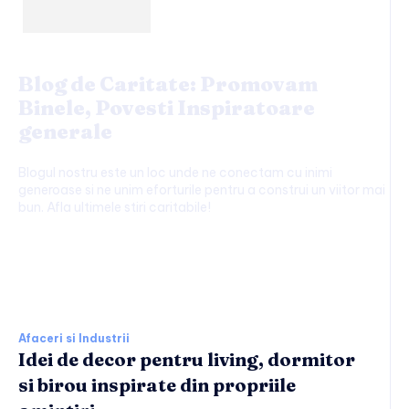
Blog de Caritate: Promovam
Binele, Povesti Inspiratoare
generale
Blogul nostru este un loc unde ne conectam cu inimi
generoase si ne unim eforturile pentru a construi un viitor mai
bun. Afla ultimele stiri caritabile!
Afaceri si Industrii:
Afaceri si Industrii
Idei de decor pentru living, dormitor
si birou inspirate din propriile