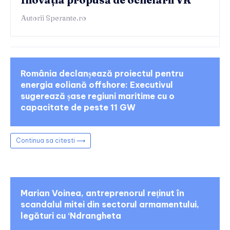
Autorii Sperante.ro
România declanșează proiectul pentru
energia eoliană offshore: Executivul
sugerează șase regiuni maritime cu o
capacitate de peste 11 GW
Continua sa citesti ⟶
Marian Voinea, antreprenorul reținut în
scandalul mitei din sectorul armamentului,
legături cu ‘Ndrangheta