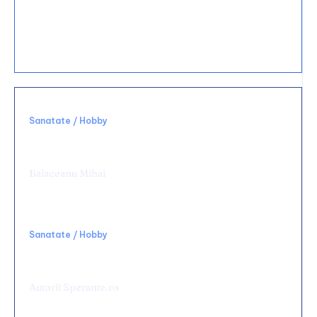
15 decembrie 2025
Ce materiale sunt cele mai durabile pentru
bucătărie?
Sanatate / Hobby
Alegerea unei clinici potrivite schimbă
complet experiența medicală
Balaceanu Mihai
Sanatate / Hobby
Rolul terapiei TECAR în recuperarea
medicală
Autorii Sperante.ro