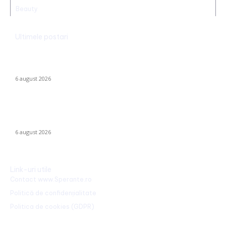
Beauty
Ultimele postari
Folha, OUT de la CFR Cluj după calamitatea cu Tromsø! ”Îi dau
afară pe toți!”. DOUĂ nume ”concurează” pentru funcția de
antrenor.
6 august 2026
Mario Camora, după degradarea suferită de CFR: „Să se
concentreze pe copii și tineri! Aceștia nu le iau banii mamelor și
tatălui”
6 august 2026
Link-uri utile
Contact www.Sperante.ro
Politică de confidențialitate
Politica de cookies (GDPR)