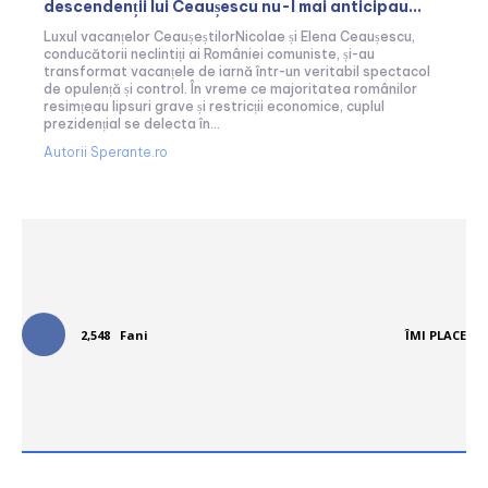
descendenții lui Ceaușescu nu-l mai anticipau...
Luxul vacanțelor CeaușeștilorNicolae și Elena Ceaușescu,
conducătorii neclintiți ai României comuniste, și-au
transformat vacanțele de iarnă într-un veritabil spectacol
de opulență și control. În vreme ce majoritatea românilor
resimțeau lipsuri grave și restricții economice, cuplul
prezidențial se delecta în...
Autorii Sperante.ro
Urmareste-ne in social media:
2,548
Fani
ÎMI PLACE