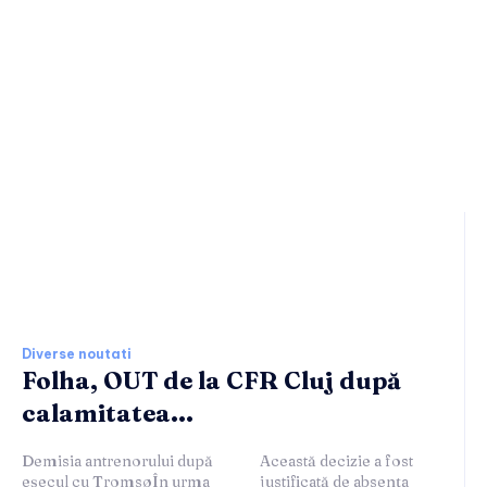
Ultimele stiri si noutati:
Diverse noutati
Folha, OUT de la CFR Cluj după
calamitatea...
Demisia antrenorului după
Această decizie a fost
eșecul cu TromsøÎn urma
justificată de absența