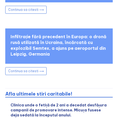
Continua sa citesti ⟶
Infiltrație fără precedent în Europa: o dronă
rusă utilizată în Ucraina, încărcată cu
explozibil Semtex, a ajuns pe aeroportul din
Leipzig, Germania
Continua sa citesti ⟶
Afla ultimele stiri caritabile!
Clinica unde o fetiță de 2 ani a decedat desfășura
campanii de promovare intense. Micuța fusese
deja sedată la începutul anului.