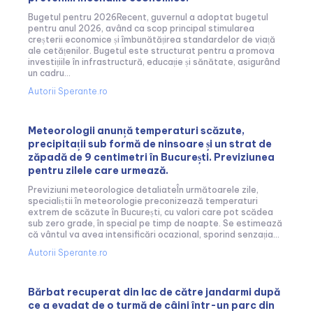
Bugetul pentru 2026Recent, guvernul a adoptat bugetul
pentru anul 2026, având ca scop principal stimularea
creșterii economice și îmbunătățirea standardelor de viață
ale cetățenilor. Bugetul este structurat pentru a promova
investițiile în infrastructură, educație și sănătate, asigurând
un cadru...
Autorii Sperante.ro
Meteorologii anunță temperaturi scăzute,
precipitații sub formă de ninsoare și un strat de
zăpadă de 9 centimetri în București. Previziunea
pentru zilele care urmează.
Previziuni meteorologice detaliateÎn următoarele zile,
specialiștii în meteorologie preconizează temperaturi
extrem de scăzute în București, cu valori care pot scădea
sub zero grade, în special pe timp de noapte. Se estimează
că vântul va avea intensificări ocazional, sporind senzația...
Autorii Sperante.ro
Bărbat recuperat din lac de către jandarmi după
ce a evadat de o turmă de câini într-un parc din