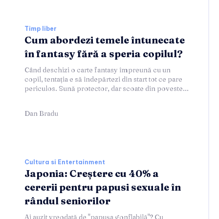
Timp liber
Cum abordezi temele întunecate
în fantasy fără a speria copilul?
Când deschizi o carte fantasy împreună cu un
copil, tentația e să îndepărtezi din start tot ce pare
periculos. Sună protector, dar scoate din poveste...
Dan Bradu
Cultura si Entertainment
Japonia: Creștere cu 40% a
cererii pentru papusi sexuale în
rândul seniorilor
Ai auzit vreodată de "papușa gonflabilă"? Cu