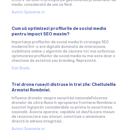
mediu, considerată de unii ca fiind...
Autorii Sperante.ro
Cum să optimizezi profilurile de social media
pentru impact SEO maxim?
Importanța profilurilor de social media în strategia SEO
modernă Într-o eră digitală dominată de interacțiune,
vizibilitate online și algoritmi de căutare tot mai sofisticați,
optimizarea profilurilor de social media nu mai este doar o
chestiune de estetică sau branding. Reprezintă...
Dan Bradu
Trei drone rusești distruse în trei zile: Cheltuielile
Armatei României.
Influența dronelor asupra securității naționaleFolosirea
dronelor de către Rusia în apropierea frontierei României a
suscitat îngrijorări considerabile cu privire la securitatea
națională. Aceste aparate, capabile să desfășoare misiuni
de recunoaștere sau atacuri, constituie o amenințare
directă la adresa integrității...
Autorii Sperante.ro