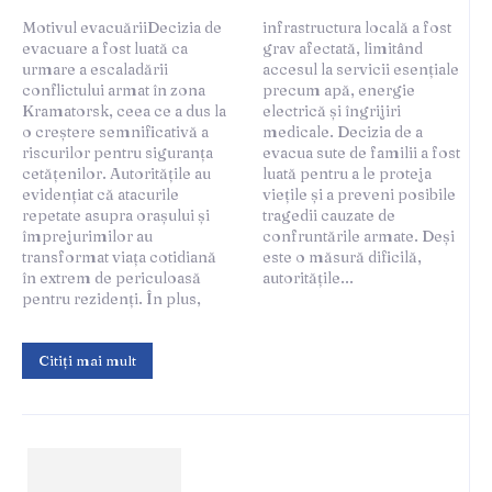
Motivul evacuăriiDecizia de
infrastructura locală a fost
evacuare a fost luată ca
grav afectată, limitând
urmare a escaladării
accesul la servicii esențiale
conflictului armat în zona
precum apă, energie
Kramatorsk, ceea ce a dus la
electrică și îngrijiri
o creștere semnificativă a
medicale. Decizia de a
riscurilor pentru siguranța
evacua sute de familii a fost
cetățenilor. Autoritățile au
luată pentru a le proteja
evidențiat că atacurile
viețile și a preveni posibile
repetate asupra orașului și
tragedii cauzate de
împrejurimilor au
confruntările armate. Deși
transformat viața cotidiană
este o măsură dificilă,
în extrem de periculoasă
autoritățile...
pentru rezidenți. În plus,
Citiți mai mult