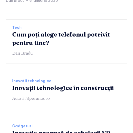
Dan Bradu
-
6 ianuarie 2025
Tech
Cum poți alege telefonul potrivit
pentru tine?
Dan Bradu
Inovatii tehnologice
Inovații tehnologice în construcții
Autorii Sperante.ro
Gadgeturi
Inovația propusă de ochelarii VR