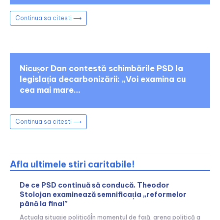
Continua sa citesti ⟶
Nicușor Dan contestă schimbările PSD la
legislația decarbonizării: „Voi examina cu
cea mai mare…
Continua sa citesti ⟶
Afla ultimele stiri caritabile!
De ce PSD continuă să conducă. Theodor
Stolojan examinează semnificația „reformelor
până la final”
Actuala situație politicăÎn momentul de față, arena politică a