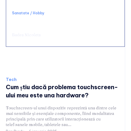
Sanatate / Hobby
Chirurgie de urgență digestivă: ce spital alegi
și ce condiții să cauți
Badea Nicoleta
Tech
Tech
Cum știu dacă problema touchscreen-
ului meu este una hardware?
Touchscreen-ul unui dispozitiv reprezintă una dintre cele
mai sensibile și esențiale componente, fiind modalitatea
principală prin care utilizatorii interacționează cu
telefoanele mobile, tabletele sau...