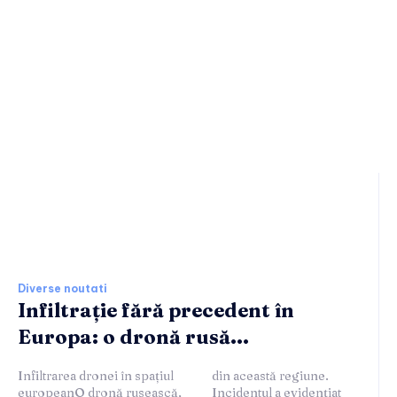
Ultimele stiri si noutati:
Diverse noutati
Infiltrație fără precedent în
Europa: o dronă rusă...
Infiltrarea dronei în spațiul
din această regiune.
europeanO dronă rusească,
Incidentul a evidențiat