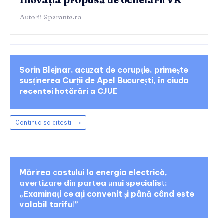
Autorii Sperante.ro
Sorin Blejnar, acuzat de corupție, primește
susținerea Curții de Apel București, în ciuda
recentei hotărâri a CJUE
Continua sa citesti ⟶
Mărirea costului la energia electrică,
avertizare din partea unui specialist:
„Examinați ce ați convenit și până când este
valabil tariful”