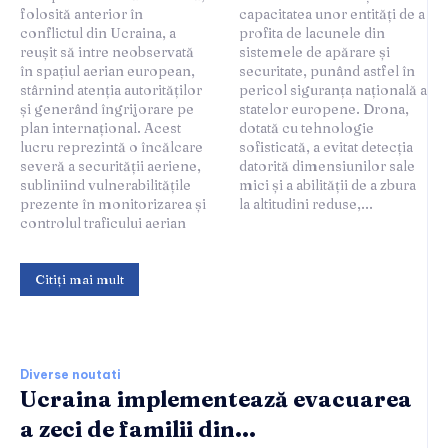
folosită anterior în
capacitatea unor entități de a
conflictul din Ucraina, a
profita de lacunele din
reușit să intre neobservată
sistemele de apărare și
în spațiul aerian european,
securitate, punând astfel în
stârnind atenția autorităților
pericol siguranța națională a
și generând îngrijorare pe
statelor europene. Drona,
plan internațional. Acest
dotată cu tehnologie
lucru reprezintă o încălcare
sofisticată, a evitat detecția
severă a securității aeriene,
datorită dimensiunilor sale
subliniind vulnerabilitățile
mici și a abilității de a zbura
prezente în monitorizarea și
la altitudini reduse,...
controlul traficului aerian
Citiți mai mult
Diverse noutati
Ucraina implementează evacuarea
a zeci de familii din...