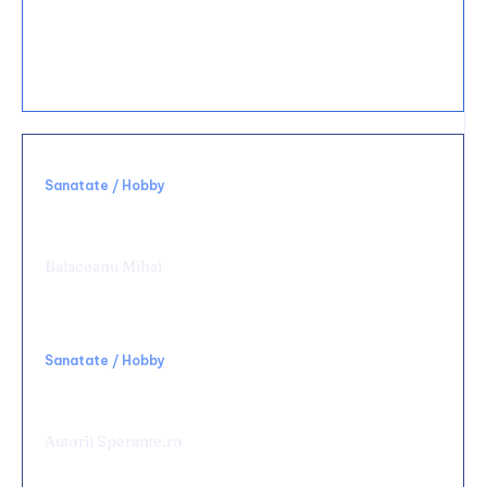
15 decembrie 2025
Ce materiale sunt cele mai durabile pentru
bucătărie?
Sanatate / Hobby
Alegerea unei clinici potrivite schimbă
complet experiența medicală
Balaceanu Mihai
Sanatate / Hobby
Rolul terapiei TECAR în recuperarea
medicală
Autorii Sperante.ro