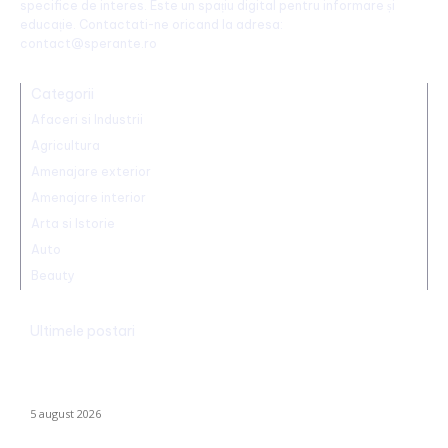
specifice de interes. Este un spațiu digital pentru informare și
educație. Contactati-ne oricand la adresa:
contact@sperante.ro
Categorii
Afaceri si Industrii
Agricultura
Amenajare exterior
Amenajare interior
Arta si Istorie
Auto
Beauty
Ultimele postari
Infiltrație fără precedent în Europa: o dronă rusă utilizată în
Ucraina, încărcată cu explozibil Semtex, a ajuns pe aeroportul
din Leipzig, Germania
5 august 2026