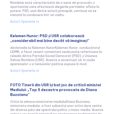
României este caracterizată de o serie de provocări și
oportunități care afectează alegerile partidelor aflate la
putere. PSD, unul dintre actorii principali, continuă să se
mențină la conducere într-un cadru...
Autorii Sperante.ro
Kelemen Hunor: PSD și USR colaborează
„considerabil mai bine decât vă imaginați”
declarațiile lui Kelemen HunorKelemen Hunor, conducătorul
UDMR, a făcut recent comentarii neobișnuite referitoare la
relațiile dintre Partidul Social Democrat (PSD) și Uniunea
Salvați România (USR). Acesta a accentuat că, în ciuda
aparențelor și a tensiunilor politice expuse în mod...
Autorii Sperante.ro
FOTO Tinerii din USR își bat joc de criticii ministei
Mediului: „Top 5 dezastre provocate de Diana
Buzoianu”
Critici la adresa ministretei mediuluiDiana Buzoianu,
ministreta mediului, a fost subiectul unor critici dure venite
din diverse părți ale spectrului politic și mass-media. Aceste
critici s-au axat în principal pe gestionarea problemelor de