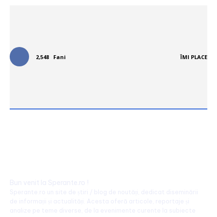
Urmareste-ne in social media:
2,548
Fani
ÎMI PLACE
Bun venit la Sperante.ro !
Sperante.ro un site de știri / blog de noutăți, dedicat diseminării
de informații și actualități. Acesta oferă articole, reportaje și
analize pe teme diverse, de la evenimente curente la subiecte