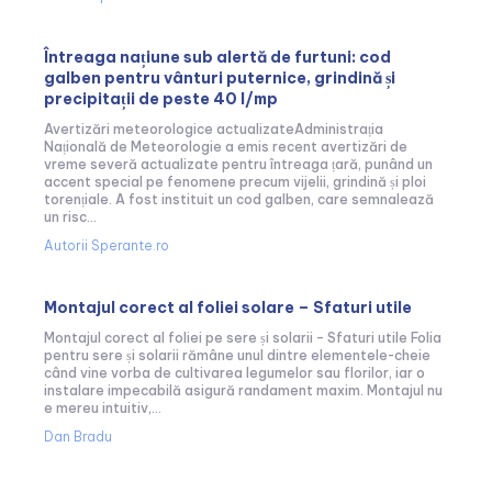
Întreaga națiune sub alertă de furtuni: cod
galben pentru vânturi puternice, grindină și
precipitații de peste 40 l/mp
Avertizări meteorologice actualizateAdministrația
Națională de Meteorologie a emis recent avertizări de
vreme severă actualizate pentru întreaga țară, punând un
accent special pe fenomene precum vijelii, grindină și ploi
torențiale. A fost instituit un cod galben, care semnalează
un risc...
Autorii Sperante.ro
Montajul corect al foliei solare – Sfaturi utile
Montajul corect al foliei pe sere și solarii – Sfaturi utile Folia
pentru sere și solarii rămâne unul dintre elementele-cheie
când vine vorba de cultivarea legumelor sau florilor, iar o
instalare impecabilă asigură randament maxim. Montajul nu
e mereu intuitiv,...
Dan Bradu