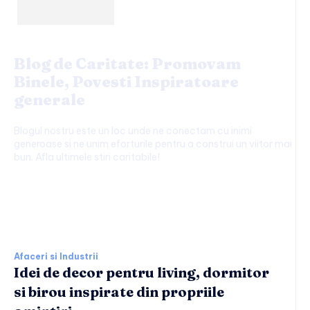
Blog de Caritate: Promovam
Binele, Povesti Inspiratoare
generale
Blogul nostru este un loc unde ne conectam cu inimi
generoase si ne unim eforturile pentru a construi un viitor mai
bun. Afla ultimele stiri caritabile!
Afaceri si Industrii:
Afaceri si Industrii
Idei de decor pentru living, dormitor
si birou inspirate din propriile