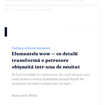
Blogul nostru este un loc unde ne conectam cu inimi
generoase si ne unim eforturile pentru a construi un viitor mai
bun. Afla ultimele stiri caritabile!
Cultura si entertainment:
Cultura si Entertainment
Elementele wow — ce detalii
transformă o petrecere
obișnuită într-una de neuitat
Ai fost vreodată la o petrecere de copii despre care
toată lumea vorbea săptămâni întregi după? Nu
neapărat cea mai scumpă sau cea mai...
Balaceanu Mihai