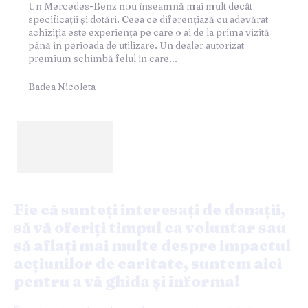
Un Mercedes-Benz nou înseamnă mai mult decât
specificații și dotări. Ceea ce diferențiază cu adevărat
achiziția este experiența pe care o ai de la prima vizită
până în perioada de utilizare. Un dealer autorizat
premium schimbă felul în care...
Badea Nicoleta
Fie că sunteți interesați de donații,
să vă oferiți timpul ca voluntar sau
să aflați mai multe despre impactul
acțiunilor de caritate, suntem aici
pentru a vă ghida și informa!