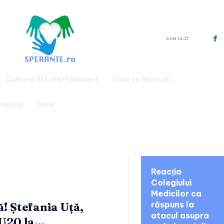
CONTACT
Cultura Si Entertainment
Diverse Noutati
 Hobby
Tech
noutati:
Reacția
Colegiului
Medicilor ca
răspuns la
! Ștefania Uță,
atacul asupra
20 la...