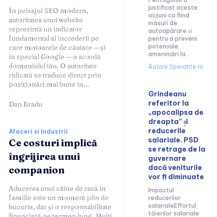
justificat aceste
În peisajul SEO modern,
acțiuni ca fiind
autoritatea unui website
măsuri de
reprezintă un indicator
autoapărare și
fundamental al încrederii pe
pentru a preveni
potențiale
care motoarele de căutare — și
amenințări la...
în special Google — o acordă
domeniului tău. O autoritate
Autorii Sperante.ro
ridicată se traduce direct prin
poziționări mai bune în...
Grindeanu
referitor la
Dan Bradu
„apocalipsa de
dreapta” și
reducerile
Afaceri si Industrii
salariale. PSD
Ce costuri implică
se retrage de la
îngrijirea unui
guvernare
dacă veniturile
companion
vor fi diminuate
Aducerea unui câine de rasă în
Impactul
familie este un moment plin de
reducerilor
salarialeEffortul
bucurie, dar și o responsabilitate
tăierilor salariale
financiară pe termen lung. Mulți