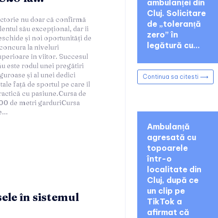
ambulanței din
Cluj. Solicitare
de „toleranță
zero” în
legătură cu…
Continua sa citesti ⟶
...
Ambulanță
agresată cu
topoarele
într-o
localitate din
Cluj, după ce
un clip pe
ele în sistemul
TikTok a
afirmat că