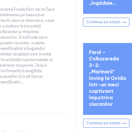
„îngăduie…
Continua sa citesti ⟶
Farul –
Csikszereda
3-2:
„Marinarii”
înving la Ovidiu
emnificativ...
într-un meci
captivant
împotriva
ciucanilor
Continua sa citesti ⟶