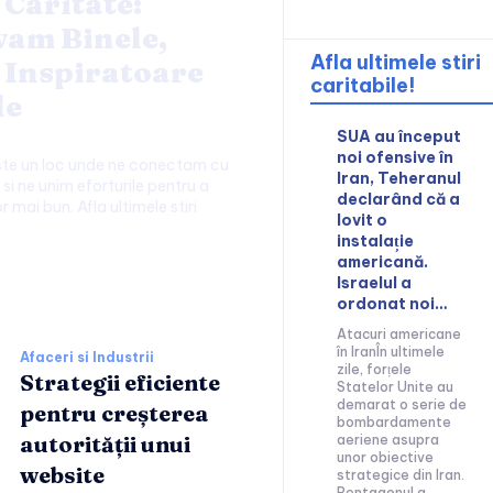
 Caritate:
am Binele,
Afla ultimele stiri
 Inspiratoare
caritabile!
le
SUA au început
noi ofensive în
este un loc unde ne conectam cu
Iran, Teheranul
si ne unim eforturile pentru a
declarând că a
r mai bun. Afla ultimele stiri
lovit o
instalație
americană.
Israelul a
ii:
ordonat noi…
Atacuri americane
în IranÎn ultimele
Afaceri si Industrii
zile, forțele
Strategii eficiente
Statelor Unite au
demarat o serie de
pentru creșterea
bombardamente
autorității unui
aeriene asupra
unor obiective
website
strategice din Iran.
Pentagonul a