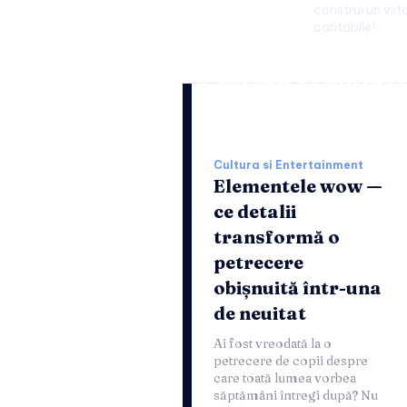
construi un viito
caritabile!
Cultura si entert
Cultura si Entertainment
Elementele wow —
ce detalii
transformă o
petrecere
obișnuită într-una
de neuitat
Ai fost vreodată la o
petrecere de copii despre
care toată lumea vorbea
săptămâni întregi după? Nu