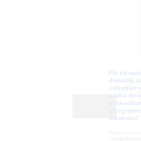
Fie că sun
donații, s
voluntar s
multe des
acțiunilo
aici pentr
informa!
Blogul nostru 
inimi generoase 