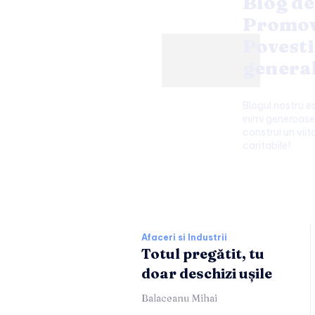
Blog de
Promov
Povesti
genera
Blogul nostru 
inimi generoase 
construi un viito
caritabile!
Afaceri si Industr
Afaceri si Industrii
Totul pregătit, tu
doar deschizi ușile
Balaceanu Mihai