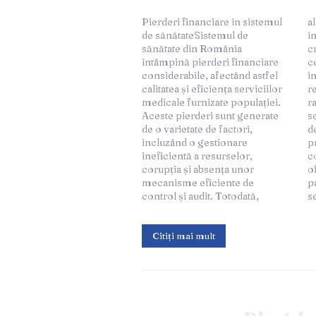
Pierderi financiare în sistemul
alocarea fondurilor nu se face
de sănătateSistemul de
întotdeauna pe baza unor
sănătate din România
criterii clare și obiective, ceea
întâmpină pierderi financiare
ce conduce la investiții
considerabile, afectând astfel
ineficiente și risipirea
calitatea și eficiența serviciilor
resurselor. Conform unor
medicale furnizate populației.
rapoarte recente, o parte
Aceste pierderi sunt generate
semnificativă a bugetului
de o varietate de factori,
destinat sănătății este irosită
incluzând o gestionare
prin achiziții supraevaluate și
ineficientă a resurselor,
contracte suspecte, fără a
corupția și absența unor
oferi beneficii tangibile
mecanisme eficiente de
pacienților.Un alt factor
control și audit. Totodată,
s
Citiți mai mult