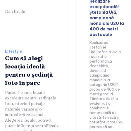
Realizare
excepțională!
Dan Bradu
Ștefania Uță,
campioană
mondială U20 la
400 de metri
obstacole
Realizarea
Ștefaniei
Lifestyle
UțăȘtefania Uță a
Cum să alegi
realizat o
performanță
locația ideală
deosebită,
devenind
pentru o ședință
campioană
mondială la
foto în parc
categoria U20 în
proba de 400 de
Parcurile sunt locații
metri garduri.
excelente pentru ședințele
Tânăra atletă a
foto, oferind peisaje
evidențiat o
combinație
naturale variate și o
remarcabilă de
atmosferă relaxantă.
viteză, tehnică și
Alegerea locului potrivit
hotărâre, care i-au
poate influența semnificativ
permis să se...