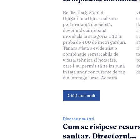
Realizarea Ștefaniei
victorie nu doar că confirmă
UțăȘtefania Uță a realizat o
talentul său excepțional, dar îi
performanță deosebită,
deschide și noi oportunități de
devenind campioană
a concura la niveluri
mondială la categoria U20 în
superioare în viitor. Succesul
proba de 400 de metri garduri.
său este rodul unei pregătiri
Tânăra atletă a evidențiat o
riguroase și al unei dedici
combinație remarcabilă de
totale față de sportul pe care îl
viteză, tehnică și hotărâre,
practică cu pasiune.Cursa de
care i-au permis să se impună
400 de metri garduriCursa
în fața unor concurente de top
de
din întreaga lume. Această
Citiți mai mult
Diverse noutati
Cum se risipesc resurs
sanitar. Directorul...