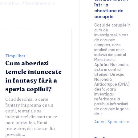
r mai bun. Afla ultimele stiri
într-o
chestiune de
corupție
ainment:
Cazul de corupție în
curs de
investigareUn caz
de corupție
complex, care
implică mai mulți
indivizi din cadrul
Timp liber
Ministerului
Cum abordezi
Apărării Naționale,
este în centrul
temele întunecate
atenției. Direcția
în fantasy fără a
Națională
Anticorupție (DNA)
speria copilul?
desfășoară
investigații
Când deschizi o carte
referitoare la
posibile infracțiuni
fantasy împreună cu un
de corupție legate
copil, tentația e să
de...
îndepărtezi din start tot ce
Autorii Sperante.ro
pare periculos. Sună
protector, dar scoate din
poveste...