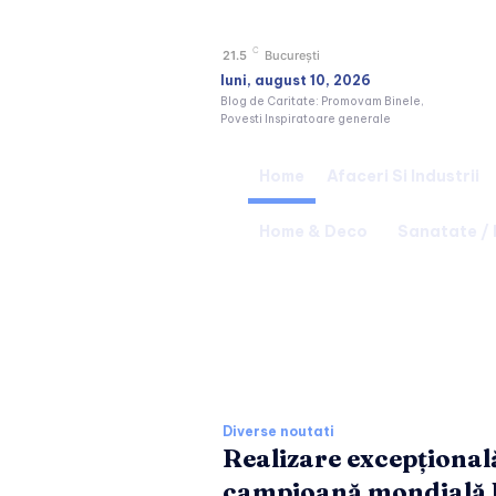
C
21.5
București
luni, august 10, 2026
Blog de Caritate: Promovam Binele,
Povesti Inspiratoare generale
Home
Afaceri Si Industrii
Home & Deco
Sanatate /
Ultimele stiri si 
Diverse noutati
Realizare excepțională
campioană mondială U