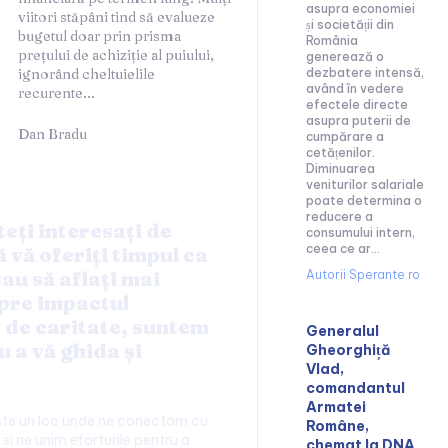
asupra economiei
viitori stăpâni tind să evalueze
și societății din
bugetul doar prin prisma
România
prețului de achiziție al puiului,
generează o
ignorând cheltuielile
dezbatere intensă,
având în vedere
recurente...
efectele directe
asupra puterii de
Dan Bradu
cumpărare a
cetățenilor.
Diminuarea
veniturilor salariale
poate determina o
reducere a
teți interesați de
consumului intern,
ceea ce ar...
ă vă oferiți timpul ca
au să aflați mai
Autorii Sperante.ro
pre impactul
r de caritate, suntem
Generalul
u a vă ghida și
Gheorghiță
Vlad,
comandantul
Armatei
este un loc unde ne conectam cu
Române,
si ne unim eforturile pentru a
chemat la DNA