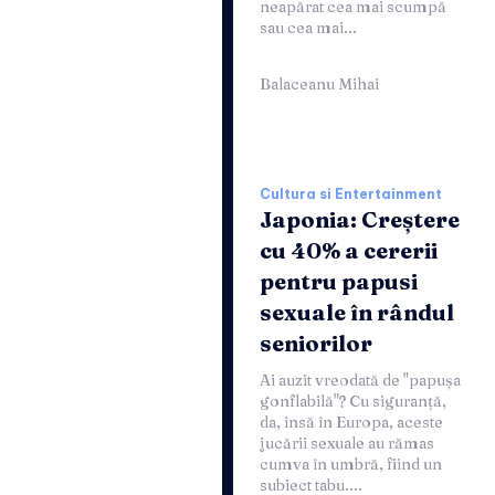
neapărat cea mai scumpă
sau cea mai...
Balaceanu Mihai
Cultura si Entertainment
Japonia: Creștere
cu 40% a cererii
pentru papusi
sexuale în rândul
seniorilor
Ai auzit vreodată de "papușa
gonflabilă"? Cu siguranță,
da, însă în Europa, aceste
jucării sexuale au rămas
cumva în umbră, fiind un
subiect tabu....