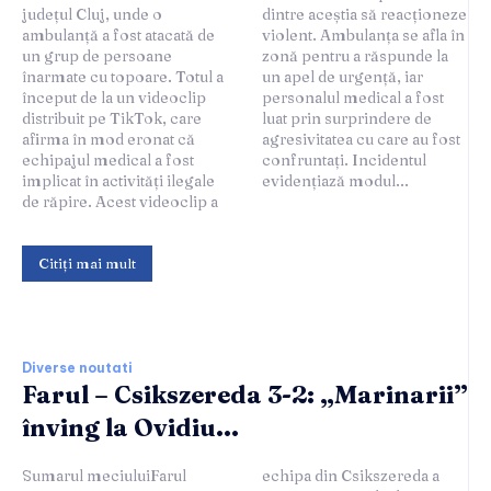
județul Cluj, unde o
dintre aceștia să reacționeze
ambulanță a fost atacată de
violent. Ambulanța se afla în
un grup de persoane
zonă pentru a răspunde la
înarmate cu topoare. Totul a
un apel de urgență, iar
început de la un videoclip
personalul medical a fost
distribuit pe TikTok, care
luat prin surprindere de
afirma în mod eronat că
agresivitatea cu care au fost
echipajul medical a fost
confruntați. Incidentul
implicat în activități ilegale
evidențiază modul...
de răpire. Acest videoclip a
Citiți mai mult
Diverse noutati
Farul – Csikszereda 3-2: „Marinarii”
înving la Ovidiu...
Sumarul meciuluiFarul
echipa din Csikszereda a