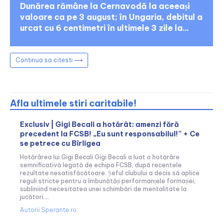
Dunărea rămâne la Cernavodă la aceeași
valoare ca pe 3 august; în Ungaria, debitul a
urcat cu 6 centimetri în ultimele 3 zile la...
Continua sa citesti ⟶
Afla ultimele stiri caritabile!
Exclusiv | Gigi Becali a hotărât: amenzi fără
precedent la FCSB! „Eu sunt responsabilul!” + Ce
se petrece cu Bîrligea
Hotărârea lui Gigi Becali Gigi Becali a luat o hotărâre
semnificativă legată de echipa FCSB, după recentele
rezultate nesatisfăcătoare. Șeful clubului a decis să aplice
reguli stricte pentru a îmbunătăți performanțele formației,
subliniind necesitatea unei schimbări de mentalitate la
jucători....
Autorii Sperante.ro