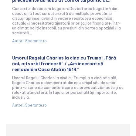
precedente au ilustrat confortul politic al…
Contextul dezbaterii bugetareDezbaterea bugetară din
acest an a fost caracterizată de multiple provocări și
discuții aprinse, având în vedere realitatea economică
actuală și necesitatea ajustării priorităților financiare. Într-
un climat politic instabil, cu presiuni din partea opoziției și a
societății...
Autorii Sperante.ro
Umorul Regelui Charles la cina cu Trump: „Fără
noi, ați vorbi franceză” / „Am încercat să
remodelăm Casa Albă în 1814”
Umorul Regelui Charles la cină cu TrumpLa o cină oficială,
Regele Charles a demonstrat din nou simțul său de umor
printr-o serie de comentarii care au provocat zâmbete și au
relaxat atmosfera. În fața unor personalități importante,
inclusiv a...
Autorii Sperante.ro