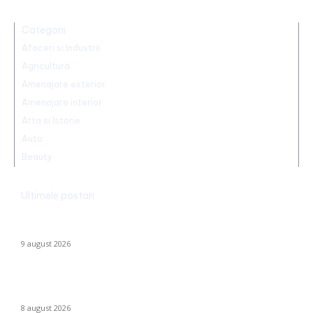
Categorii
Afaceri si Industrii
Agricultura
Amenajare exterior
Amenajare interior
Arta si Istorie
Auto
Beauty
Ultimele postari
Ambulanță agresată cu topoarele într-o localitate din Cluj,
după ce un clip pe TikTok a afirmat că „îngăduie…
9 august 2026
Farul – Csikszereda 3-2: „Marinarii” înving la Ovidiu într-un meci
captivant împotriva ciucanilor
8 august 2026