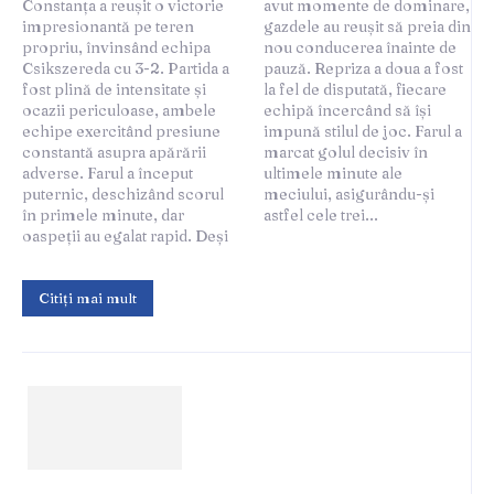
Constanța a reușit o victorie
avut momente de dominare,
impresionantă pe teren
gazdele au reușit să preia din
propriu, învinsând echipa
nou conducerea înainte de
Csikszereda cu 3-2. Partida a
pauză. Repriza a doua a fost
fost plină de intensitate și
la fel de disputată, fiecare
ocazii periculoase, ambele
echipă încercând să își
echipe exercitând presiune
impună stilul de joc. Farul a
constantă asupra apărării
marcat golul decisiv în
adverse. Farul a început
ultimele minute ale
puternic, deschizând scorul
meciului, asigurându-și
în primele minute, dar
astfel cele trei...
oaspeții au egalat rapid. Deși
Citiți mai mult