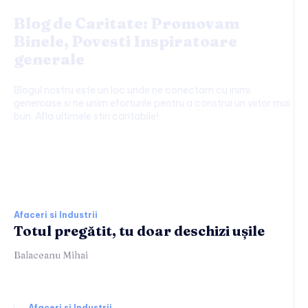
Blog de Caritate: Promovam
Binele, Povesti Inspiratoare
generale
Blogul nostru este un loc unde ne conectam cu inimi
generoase si ne unim eforturile pentru a construi un viitor mai
bun. Afla ultimele stiri caritabile!
Afaceri si Industrii:
Afaceri si Industrii
Totul pregătit, tu doar deschizi ușile
Balaceanu Mihai
Afaceri si Industrii