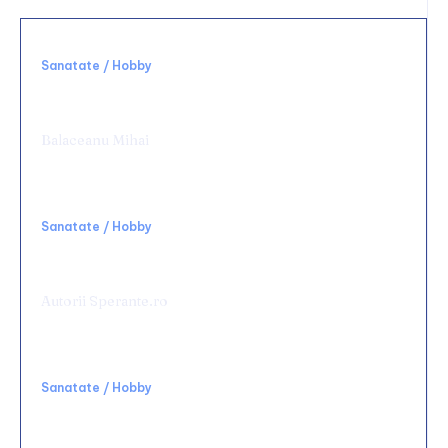
Sanatate / Hobby
Alegerea unei clinici potrivite schimbă
complet experiența medicală
Balaceanu Mihai
Sanatate / Hobby
Rolul terapiei TECAR în recuperarea
medicală
Autorii Sperante.ro
Sanatate / Hobby
Chirurgie de urgență digestivă: ce spital alegi
și ce condiții să cauți