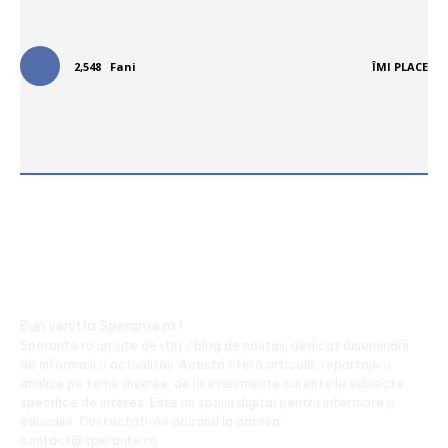
Urmareste-ne in social media:
2,548
Fani
ÎMI PLACE
Bun venit la Sperante.ro !
Sperante.ro un site de știri / blog de noutăți, dedicat diseminării
de informații și actualități. Acesta oferă articole, reportaje și
analize pe teme diverse, de la evenimente curente la subiecte
specifice de interes. Este un spațiu digital pentru informare și
educație. Contactati-ne oricand la adresa:
contact@sperante.ro