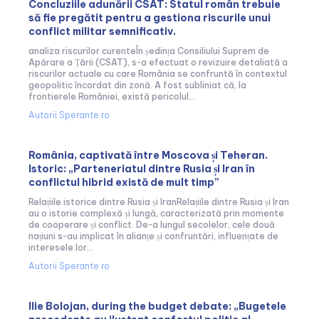
Concluziile adunării CSAT: Statul român trebuie
să fie pregătit pentru a gestiona riscurile unui
conflict militar semnificativ.
analiza riscurilor curenteÎn ședința Consiliului Suprem de
Apărare a Țării (CSAT), s-a efectuat o revizuire detaliată a
riscurilor actuale cu care România se confruntă în contextul
geopolitic încordat din zonă. A fost subliniat că, la
frontierele României, există pericolul...
Autorii Sperante.ro
România, captivată între Moscova și Teheran.
Istoric: „Parteneriatul dintre Rusia și Iran în
conflictul hibrid există de mult timp”
Relațiile istorice dintre Rusia și IranRelațiile dintre Rusia și Iran
au o istorie complexă și lungă, caracterizată prin momente
de cooperare și conflict. De-a lungul secolelor, cele două
națiuni s-au implicat în alianțe și confruntări, influențate de
interesele lor...
Autorii Sperante.ro
Ilie Bolojan, during the budget debate: „Bugetele