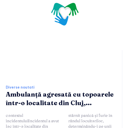
Ultimele stiri si noutati:
Diverse noutati
Ambulanță agresată cu topoarele
într-o localitate din Cluj,...
contextul
stârnit panică și furie în
incidentuluiIncidentul a avut
rândul locuitorilor,
loc într-o localitate din
determinându-i pe unii