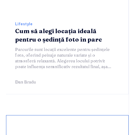
Lifestyle
Cum să alegi locația ideală
pentru o ședință foto în parc
Parcurile sunt locații excelente pentru ședințele
foto, oferind peisaje naturale variate și o
atmosferă relaxantă. Alegerea locului potrivit
poate influența semnificativ rezultatul final, așa...
Dan Bradu
Home & Deco:
30 iulie 2026
O verificare de rutină poate salva mai mult