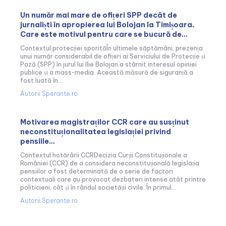
Un număr mai mare de ofițeri SPP decât de
jurnaliști în apropierea lui Bolojan la Timișoara.
Care este motivul pentru care se bucură de...
Contextul protecției sporităÎn ultimele săptămâni, prezența
unui număr considerabil de ofițeri ai Serviciului de Protecție și
Pază (SPP) în jurul lui Ilie Bolojan a stârnit interesul opiniei
publice și a mass-media. Această măsură de siguranță a
fost luată în...
Autorii Sperante.ro
Motivarea magistraților CCR care au susținut
neconstituționalitatea legislației privind
pensiile…
Contextul hotărârii CCRDecizia Curții Constituționale a
României (CCR) de a considera neconstituțională legislația
pensiilor a fost determinată de o serie de factori
contextuali care au provocat dezbateri intense atât printre
politicieni, cât și în rândul societății civile. În primul...
Autorii Sperante.ro